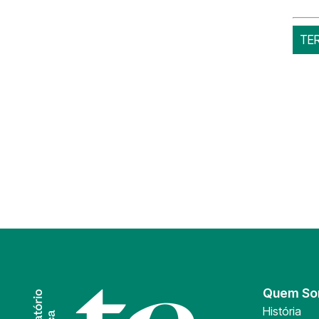
TE
Quem S
História