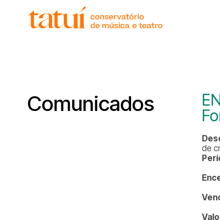
EN
Comunicados
Fo
Desc
de c
Perí
Enc
Ven
Valo