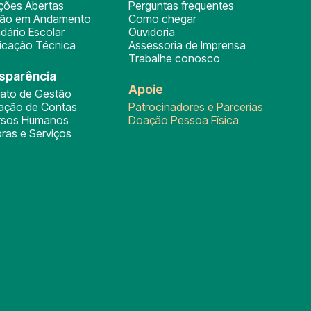
ições Abertas
Perguntas frequentes
ção em Andamento
Como chegar
dário Escolar
Ouvidoria
ficação Técnica
Assessoria de Imprensa
Trabalhe conosco
sparência
Apoie
rato de Gestão
tação de Contas
Patrocinadores e Parcerias
rsos Humanos
Doação Pessoa Física
ras e Serviços