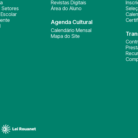
ça
Revistas Digitais
Inscr
 Setores
Área do Aluno
Sele
Escolar
Calen
ente
Certi
Agenda Cultural
l
Calendário Mensal
Tran
Mapa do Site
Cont
Pres
Recu
Comp