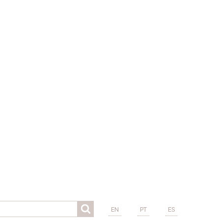
EN
PT
ES