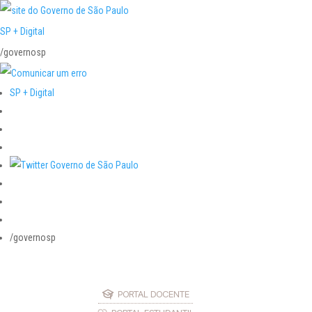
SP + Digital
/governosp
SP + Digital
/governosp
PORTAL DOCENTE