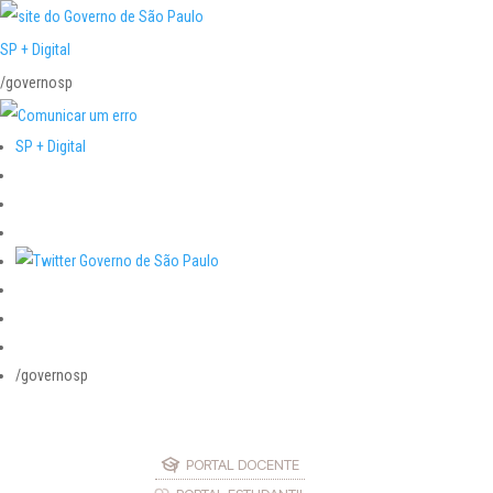
SP + Digital
/governosp
SP + Digital
/governosp
PORTAL DOCENTE