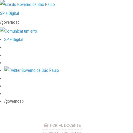
SP + Digital
/governosp
SP + Digital
/governosp
PORTAL DOCENTE