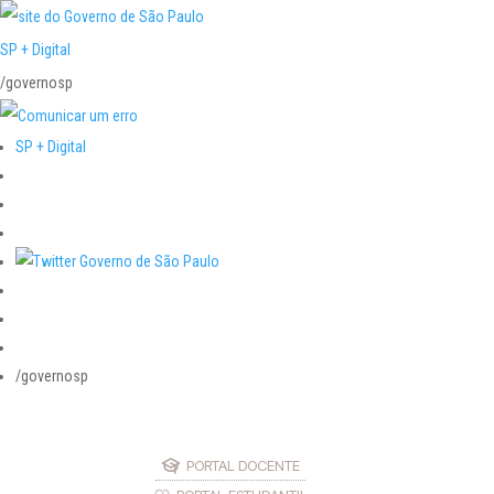
SP + Digital
/governosp
SP + Digital
/governosp
PORTAL DOCENTE