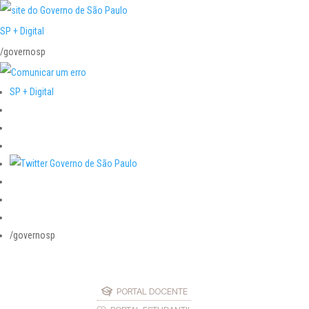
SP + Digital
/governosp
SP + Digital
/governosp
PORTAL DOCENTE