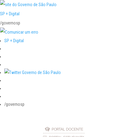
SP + Digital
/governosp
SP + Digital
/governosp
PORTAL DOCENTE