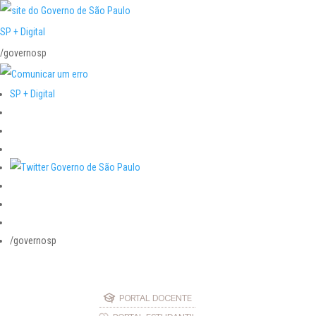
SP + Digital
/governosp
SP + Digital
/governosp
PORTAL DOCENTE