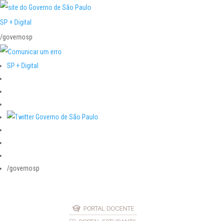
SP + Digital
/governosp
SP + Digital
/governosp
PORTAL DOCENTE