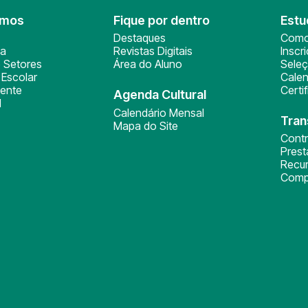
omos
Fique por dentro
Estu
Destaques
Como
ça
Revistas Digitais
Inscr
 Setores
Área do Aluno
Sele
Escolar
Calen
ente
Certi
Agenda Cultural
l
Calendário Mensal
Tran
Mapa do Site
Cont
Pres
Recu
Comp