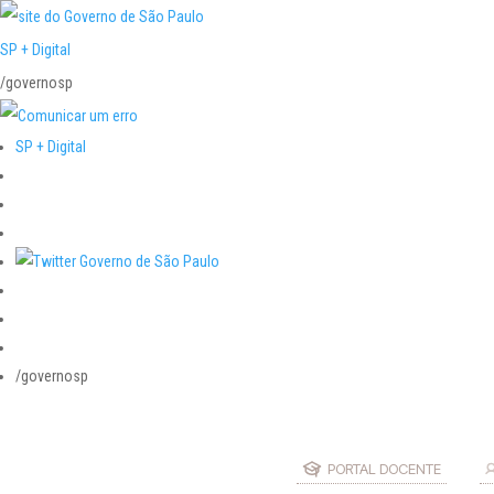
SP + Digital
/governosp
SP + Digital
/governosp
PORTAL DOCENTE