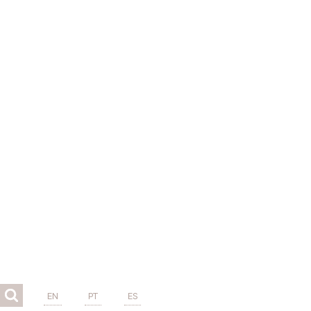
EN
PT
ES