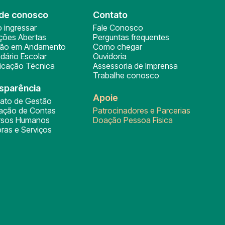
de conosco
Contato
 ingressar
Fale Conosco
ições Abertas
Perguntas frequentes
ção em Andamento
Como chegar
dário Escolar
Ouvidoria
ficação Técnica
Assessoria de Imprensa
Trabalhe conosco
sparência
Apoie
rato de Gestão
tação de Contas
Patrocinadores e Parcerias
rsos Humanos
Doação Pessoa Física
ras e Serviços