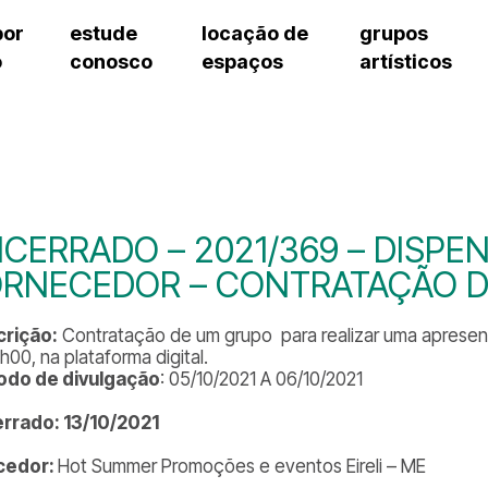
por
estude
locação de
grupos
o
conosco
espaços
artísticos
cursos regulares
bilheteria
teatro procópio ferreira
artes cênicas
grupos artísticos de bolsistas
fale cono
cursos livres
cursos regulares
salão villa-lobos
música
grupos pedagógicos – sede
ouvidoria 
cursos de aperfeiçoamento
cursos livres
erto
auditório unidade chiquinha gonzaga
processo seletivo
grupos pedagógicos – polo
pergunta
chiquinha gonzaga
cursos de aperfeiçoamento
orientações para locação
como che
a
visite o c
3
sceic-sp
CERRADO – 2021/369 – DISPE
to
equipe té
ORNECEDOR – CONTRATAÇÃO 
josé do rio pardo
assessori
trabalhe 
rição:
Contratação de um grupo para realizar uma apresen
h00, na plataforma digital.
odo de divulgação
: 05/10/2021 A 06/10/2021
rrado: 13/10/2021
cedor:
Hot Summer Promoções e eventos Eireli – ME