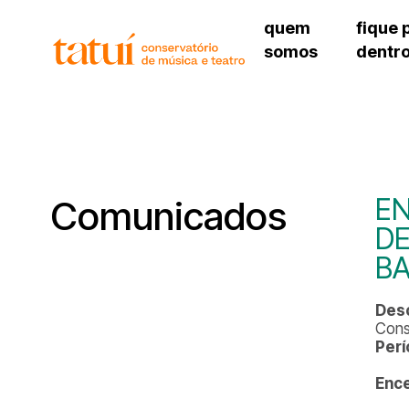
quem
fique 
somos
dentr
histórico
agenda cultural
governança
calendário escolar
unidades e setores
programas de conc
regimento escolar
revistas digitais
corpo docente
espaço estudantil
EN
Comunicados
D
B
Desc
Cons
Perí
Enc