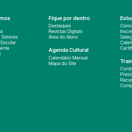
omos
Fique por dentro
Estu
Destaques
Como
ça
Revistas Digitais
Inscr
 Setores
Área do Aluno
Sele
Escolar
Calen
ente
Certi
Agenda Cultural
l
Calendário Mensal
Tran
Mapa do Site
Cont
Pres
Recu
Comp