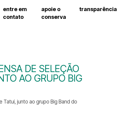
entre em
apoie o
transparência
contato
conserva
sco
patrocinadores e parcerias
contrato de gestão
s frequentes
doações de pessoa jurídica
prestação de contas
gar
doações de pessoa física
recursos humanos
onservatório
nota fiscal paulista (nfp)
compras e serviços
cnica social
a de imprensa
ENSA DE SELEÇÃO
conosco
TO AO GRUPO BIG
 Tatuí, junto ao grupo Big Band do