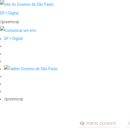
SP + Digital
/governosp
SP + Digital
/governosp
PORTAL DOCENTE