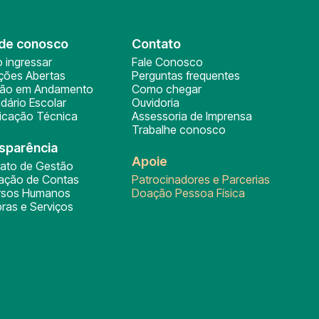
de conosco
Contato
 ingressar
Fale Conosco
ições Abertas
Perguntas frequentes
ção em Andamento
Como chegar
dário Escolar
Ouvidoria
ficação Técnica
Assessoria de Imprensa
Trabalhe conosco
sparência
Apoie
rato de Gestão
tação de Contas
Patrocinadores e Parcerias
rsos Humanos
Doação Pessoa Física
ras e Serviços