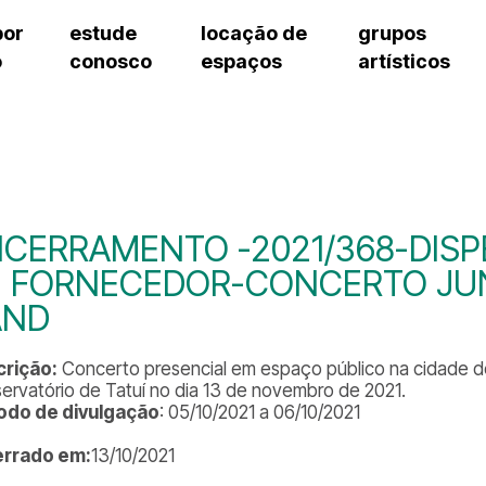
por
estude
locação de
grupos
o
conosco
espaços
artísticos
teatro procópio ferreira
artes cênicas
grupos artísticos de bolsistas
fale cono
salão villa-lobos
música
grupos pedagógicos – sede
pergunta
erto
auditório unidade chiquinha gonzaga
processo seletivo
grupos pedagógicos – polo
como che
orientações para locação
visite o c
equipe té
assessori
CERRAMENTO -2021/368-DISP
trabalhe 
E FORNECEDOR-CONCERTO JUN
AND
rição:
Concerto presencial em espaço público na cidade de
ervatório de Tatuí no dia 13 de novembro de 2021.
odo de divulgação
: 05/10/2021 a 06/10/2021
errado em:
13/10/2021