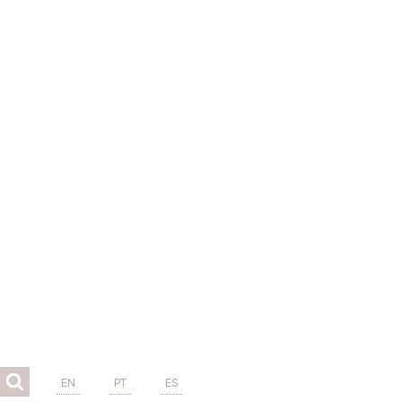
EN
PT
ES