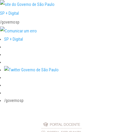
SP + Digital
/governosp
SP + Digital
/governosp
PORTAL DOCENTE