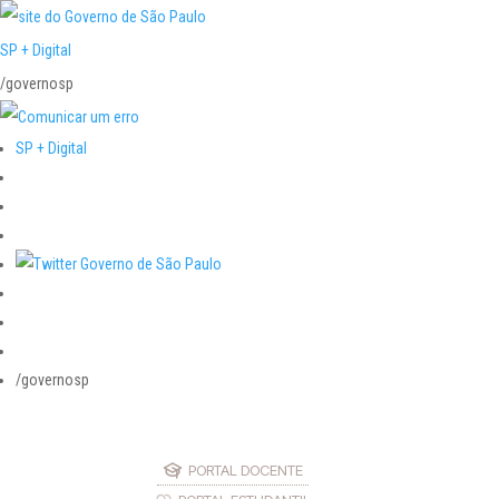
SP + Digital
/governosp
SP + Digital
/governosp
PORTAL DOCENTE