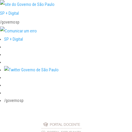
SP + Digital
/governosp
SP + Digital
/governosp
PORTAL DOCENTE