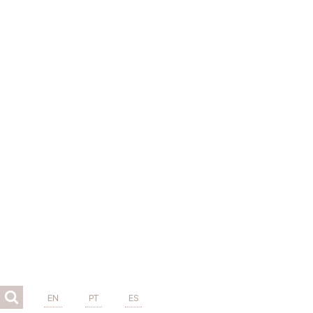
EN
PT
ES