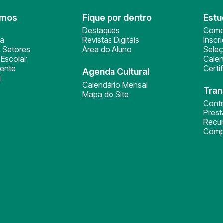
omos
Fique por dentro
Estu
Destaques
Como
ça
Revistas Digitais
Inscr
 Setores
Área do Aluno
Sele
Escolar
Calen
ente
Certi
Agenda Cultural
l
Calendário Mensal
Tran
Mapa do Site
Cont
Pres
Recu
Comp