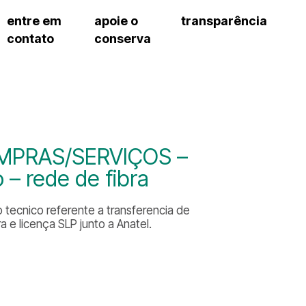
entre em
apoie o
transparência
contato
conserva
sco
patrocinadores e parcerias
contrato de gestão
s frequentes
doações de pessoa jurídica
prestação de contas
gar
doações de pessoa física
recursos humanos
onservatório
nota fiscal paulista (nfp)
compras e serviços
cnica social
a de imprensa
MPRAS/SERVIÇOS –
conosco
 – rede de fibra
tecnico referente a transferencia de
 e licença SLP junto a Anatel.