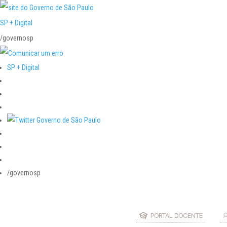
SP + Digital
/governosp
SP + Digital
/governosp
PORTAL DOCENTE