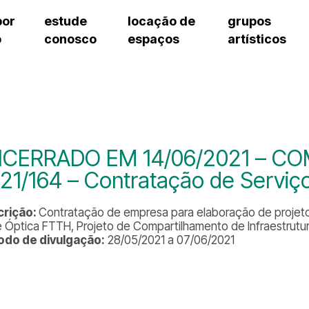
por
estude
locação de
grupos
o
conosco
espaços
artísticos
teatro procópio ferreira
artes cênicas
grupos artísticos de bolsistas
fale cono
salão villa-lobos
música
grupos pedagógicos – sede
pergunta
erto
auditório unidade chiquinha gonzaga
processo seletivo
grupos pedagógicos – polo
como che
orientações para locação
visite o c
equipe té
assessori
CERRADO EM 14/06/2021 – CO
trabalhe 
21/164 – Contratação de Serviço
crição:
Contratação de empresa para elaboração de projeto 
 Óptica FTTH, Projeto de Compartilhamento de Infraestrutura
odo de divulgação:
28/05/2021 a 07/06/2021