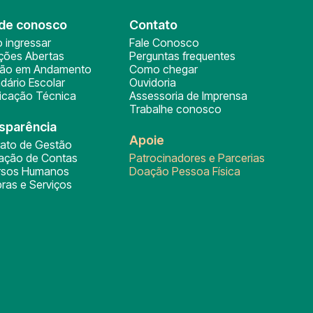
de conosco
Contato
 ingressar
Fale Conosco
ições Abertas
Perguntas frequentes
ção em Andamento
Como chegar
dário Escolar
Ouvidoria
ficação Técnica
Assessoria de Imprensa
Trabalhe conosco
sparência
Apoie
rato de Gestão
tação de Contas
Patrocinadores e Parcerias
rsos Humanos
Doação Pessoa Física
ras e Serviços