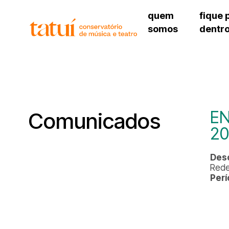
quem
fique 
somos
dentr
histórico
agenda cultural
governança
calendário escolar
unidades e setores
programas de conc
regimento escolar
revistas digitais
corpo docente
espaço estudantil
EN
Comunicados
20
Des
Rede
Perí