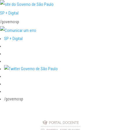
SP + Digital
/governosp
SP + Digital
/governosp
PORTAL DOCENTE