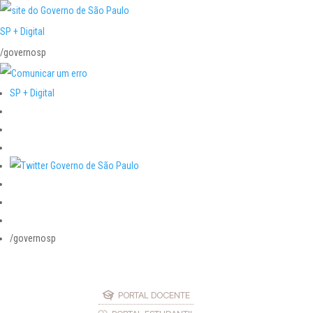
SP + Digital
/governosp
SP + Digital
/governosp
PORTAL DOCENTE