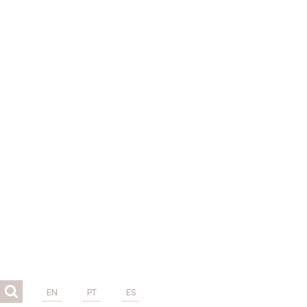
EN
PT
ES