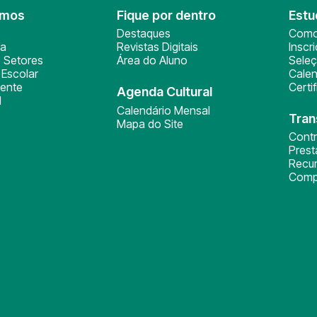
omos
Fique por dentro
Estu
Destaques
Como
ça
Revistas Digitais
Inscr
 Setores
Área do Aluno
Sele
Escolar
Calen
ente
Certi
Agenda Cultural
l
Calendário Mensal
Tran
Mapa do Site
Cont
Pres
Recu
Comp