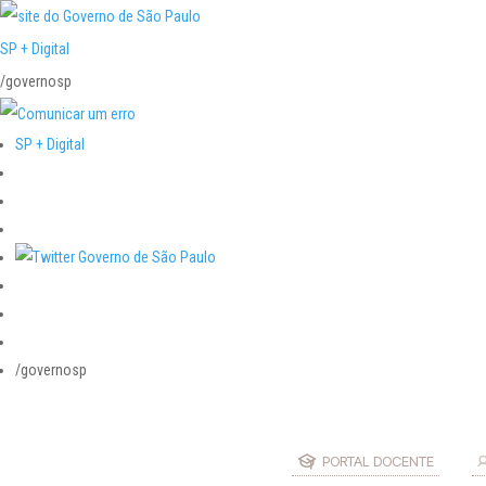
SP + Digital
/governosp
SP + Digital
/governosp
PORTAL DOCENTE