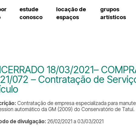
por
estude
locação de
grupos
o
conosco
espaços
artísticos
teatro procópio ferreira
artes cênicas
grupos artísticos de bolsistas
fale cono
salão villa-lobos
música
grupos pedagógicos – sede
pergunta
erto
auditório unidade chiquinha gonzaga
processo seletivo
grupos pedagógicos – polo
como che
orientações para locação
visite o c
equipe té
assessori
CERRADO 18/03/2021– COMPR
trabalhe 
21/072 – Contratação de Servi
ículo
rição:
Contratação de empresa especializada para manuten
ession automático da GM (2009) do Conservatório de Tatuí.
odo de divulgação:
26/02/2021 a 03/03/2021