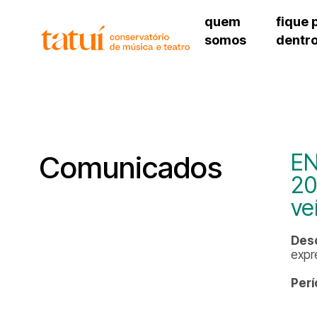
quem
fique 
somos
dentr
histórico
agenda cultural
governança
calendário escolar
unidades e setores
programas de conc
regimento escolar
revistas digitais
corpo docente
espaço estudantil
EN
Comunicados
20
ve
Desc
expr
Perí