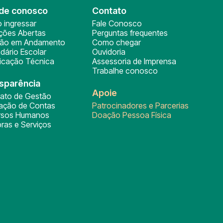
de conosco
Contato
 ingressar
Fale Conosco
ições Abertas
Perguntas frequentes
ção em Andamento
Como chegar
dário Escolar
Ouvidoria
ficação Técnica
Assessoria de Imprensa
Trabalhe conosco
sparência
Apoie
rato de Gestão
tação de Contas
Patrocinadores e Parcerias
rsos Humanos
Doação Pessoa Física
ras e Serviços