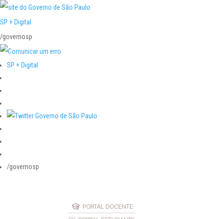
SP + Digital
/governosp
SP + Digital
/governosp
PORTAL DOCENTE