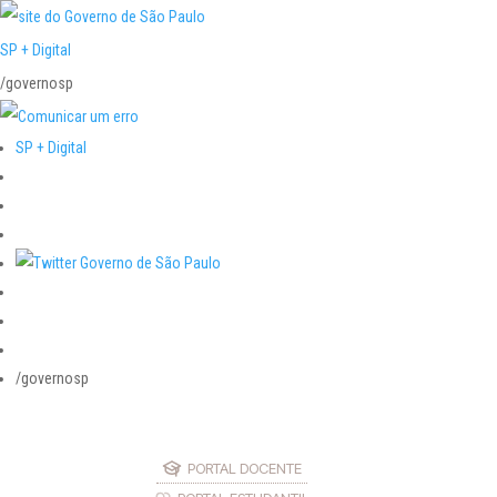
SP + Digital
/governosp
SP + Digital
/governosp
PORTAL DOCENTE