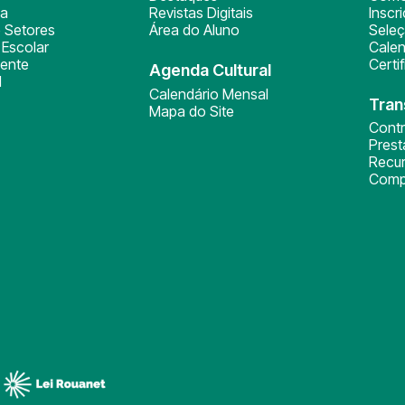
ça
Revistas Digitais
Inscr
 Setores
Área do Aluno
Sele
Escolar
Calen
ente
Certi
Agenda Cultural
l
Calendário Mensal
Tran
Mapa do Site
Cont
Pres
Recu
Comp