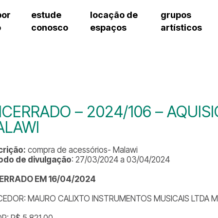
por
estude
locação de
grupos
o
conosco
espaços
artísticos
teatro procópio ferreira
artes cênicas
grupos artísticos de bolsistas
fale cono
salão villa-lobos
música
grupos pedagógicos – sede
pergunta
erto
auditório unidade chiquinha gonzaga
processo seletivo
grupos pedagógicos – polo
como che
orientações para locação
visite o c
equipe té
assessori
CERRADO – 2024/106 – AQUIS
trabalhe 
ALAWI
rição:
compra de acessórios- Malawi
odo de divulgação
: 27/03/2024 a 03/04/2024
ERRADO EM 16/04/2024
EDOR: MAURO CALIXTO INSTRUMENTOS MUSICAIS LTDA ME
R: R$ 5.821,00