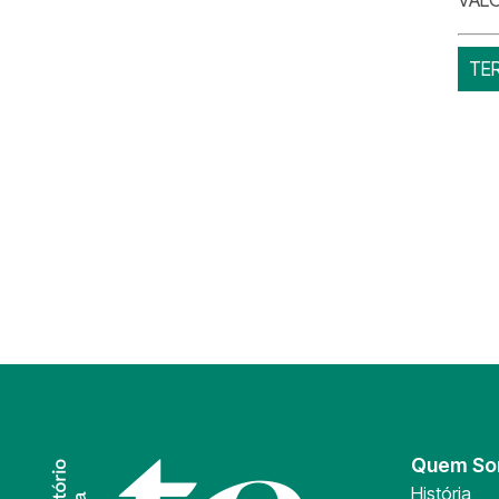
TE
Quem S
História