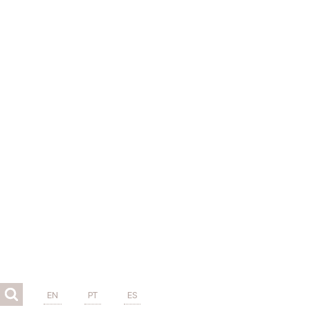
EN
PT
ES