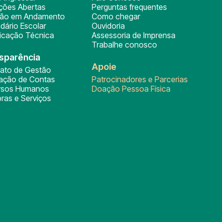
ições Abertas
Perguntas frequentes
ção em Andamento
Como chegar
dário Escolar
Ouvidoria
ficação Técnica
Assessoria de Imprensa
Trabalhe conosco
sparência
Apoie
rato de Gestão
tação de Contas
Patrocinadores e Parcerias
rsos Humanos
Doação Pessoa Física
ras e Serviços