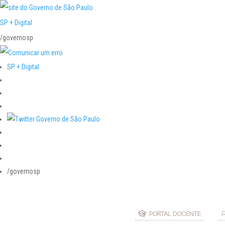
SP + Digital
/governosp
SP + Digital
/governosp
PORTAL DOCENTE