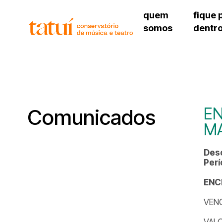
quem
fique 
somos
dentr
histórico
agenda cultural
governança
calendário escolar
unidades e setores
programas de conc
regimento escolar
revistas digitais
corpo docente
espaço estudantil
EN
Comunicados
M
Desc
Perí
ENC
VENC
VALO