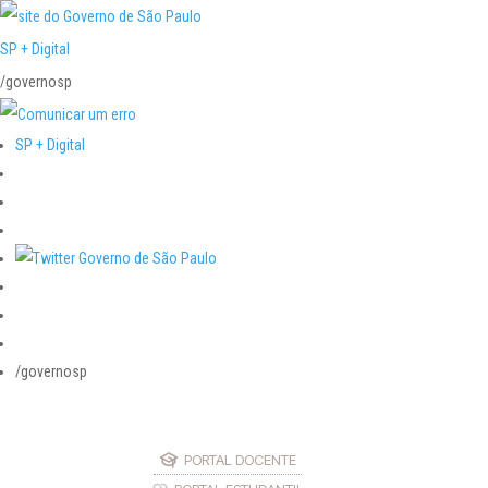
SP + Digital
/governosp
SP + Digital
/governosp
PORTAL DOCENTE