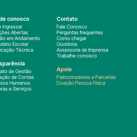
de conosco
Contato
 ingressar
Fale Conosco
ições Abertas
Perguntas frequentes
ção em Andamento
Como chegar
dário Escolar
Ouvidoria
ficação Técnica
Assessoria de Imprensa
Trabalhe conosco
sparência
Apoie
rato de Gestão
tação de Contas
Patrocinadores e Parcerias
rsos Humanos
Doação Pessoa Física
ras e Serviços