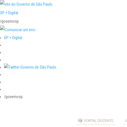
SP + Digital
/governosp
SP + Digital
/governosp
PORTAL DOCENTE