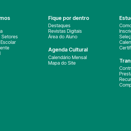
omos
Fique por dentro
Estu
Destaques
Como
ça
Revistas Digitais
Inscr
 Setores
Área do Aluno
Sele
Escolar
Calen
ente
Certi
Agenda Cultural
l
Calendário Mensal
Tran
Mapa do Site
Cont
Pres
Recu
Comp