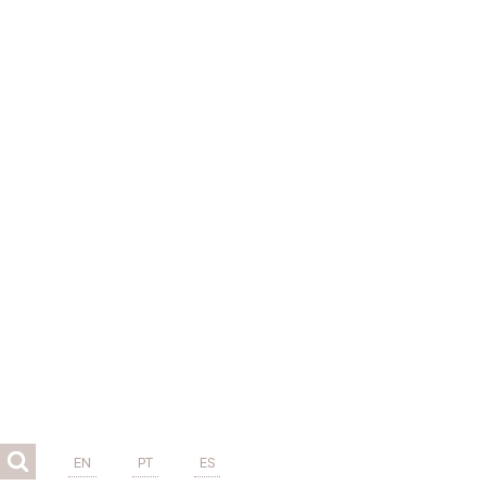
EN
PT
ES