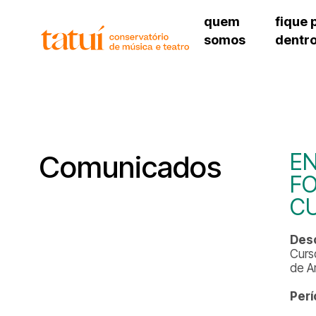
quem
fique 
somos
dentr
histórico
agenda cultural
governança
calendário escolar
unidades e setores
programas de conc
regimento escolar
revistas digitais
corpo docente
espaço estudantil
EN
Comunicados
FO
C
Desc
Curs
de A
Perí