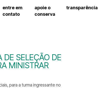
entre em
apoie o
transparência
contato
conserva
sco
patrocinadores e parcerias
contrato de gestão
s frequentes
doações de pessoa jurídica
prestação de contas
gar
doações de pessoa física
recursos humanos
onservatório
nota fiscal paulista (nfp)
compras e serviços
cnica social
a de imprensa
 DE SELEÇÃO DE
conosco
A MINISTRAR
nciais, para a turma ingressante no