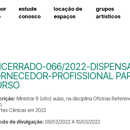
por
estude
locação de
grupos
o
conosco
espaços
artísticos
teatro procópio ferreira
artes cênicas
grupos artísticos de bolsistas
fale cono
salão villa-lobos
música
grupos pedagógicos – sede
pergunta
erto
auditório unidade chiquinha gonzaga
processo seletivo
grupos pedagógicos – polo
como che
orientações para locação
visite o c
equipe té
assessori
CERRADO-066/2022-DISPENSA
trabalhe 
RNECEDOR-PROFISSIONAL PAR
URSO
rição:
Ministrar 8 (oito) aulas, na disciplina Oficinas Refere
o
rtes Cênicas em 2022
odo de divulgação:
09/03/2022 A 10/03/2022