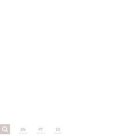
EN
PT
ES