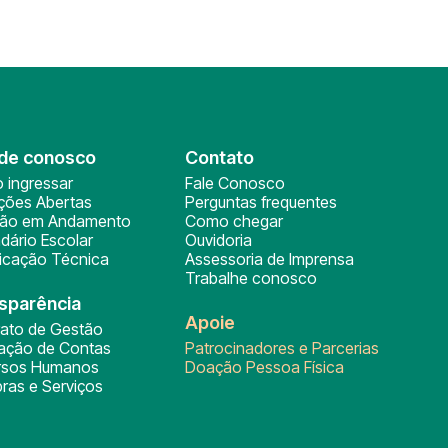
de conosco
Contato
 ingressar
Fale Conosco
ições Abertas
Perguntas frequentes
ção em Andamento
Como chegar
dário Escolar
Ouvidoria
ficação Técnica
Assessoria de Imprensa
Trabalhe conosco
sparência
Apoie
rato de Gestão
tação de Contas
Patrocinadores e Parcerias
rsos Humanos
Doação Pessoa Física
ras e Serviços