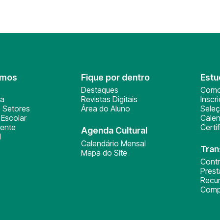
omos
Fique por dentro
Estu
Destaques
Como
ça
Revistas Digitais
Inscr
 Setores
Área do Aluno
Sele
Escolar
Calen
ente
Certi
Agenda Cultural
l
Calendário Mensal
Tran
Mapa do Site
Cont
Pres
Recu
Comp