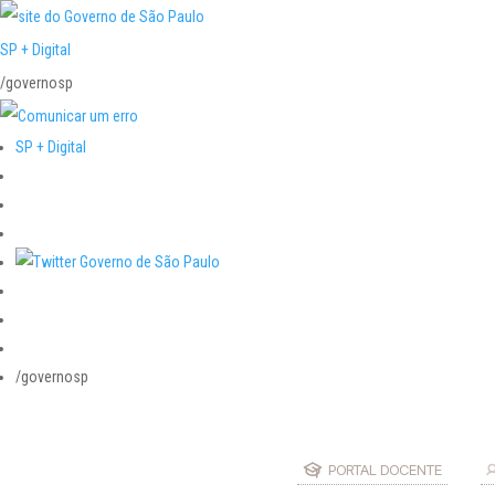
SP + Digital
/governosp
SP + Digital
/governosp
PORTAL DOCENTE