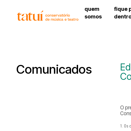
quem
fique 
somos
dentr
histórico
agenda cultural
governança
calendário escolar
unidades e setores
programas de conc
regimento escolar
revistas digitais
corpo docente
espaço estudantil
Ed
Comunicados
Co
O pr
Cons
Os c