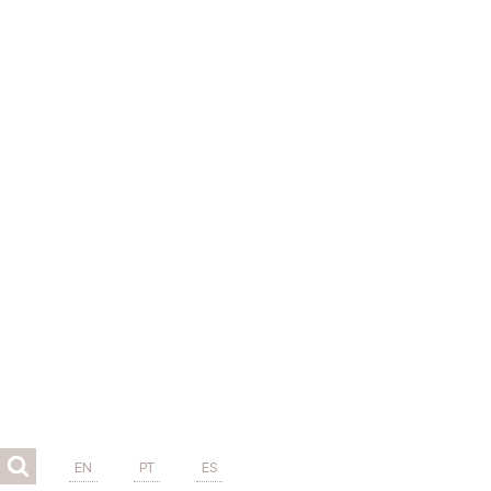
EN
PT
ES