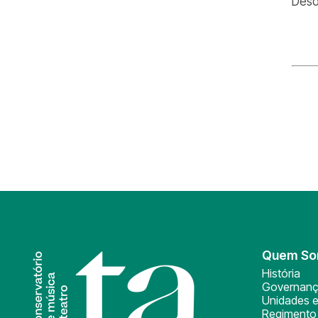
Desd
Quem S
História
Governan
Unidades e
Regimento 