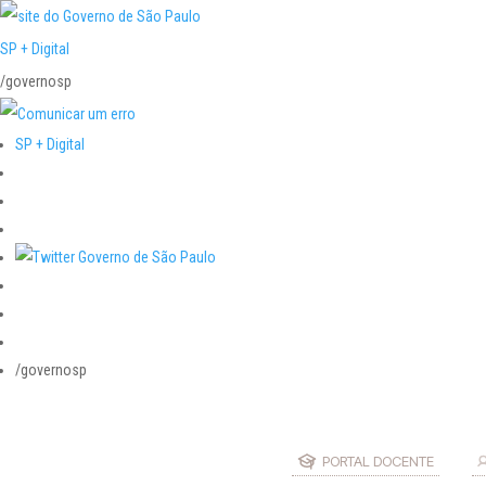
SP + Digital
/governosp
SP + Digital
/governosp
PORTAL DOCENTE