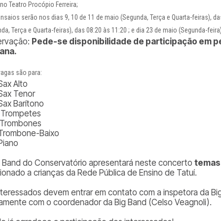
 no Teatro Procópio Ferreira;
nsaios serão nos dias 9, 10 de 11 de maio (Segunda, Terça e Quarta-feiras), da
da, Terça e Quarta-feiras), das 08:20 às 11:20 ; e dia 23 de maio (Segunda-feira
ervação:
Pede-se disponibilidade de participação em p
ana.
vagas são para:
Sax Alto
 Sax Tenor
 Sax Barítono
 Trompetes
 Trombones
 Trombone-Baixo
 Piano
g Band do Conservatório apresentará neste concerto
temas
cionado a crianças da Rede Pública de Ensino de Tatuí.
nteressados devem entrar em contato com a inspetora da Bi
tamente com o coordenador da Big Band (Celso Veagnoli).