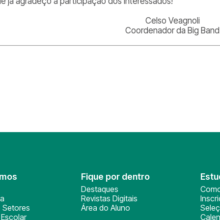
e já agradeço a participação dos interessados!
Celso Veagnoli
Coordenador da Big Band
omos
Fique por dentro
Estu
Destaques
Como
ça
Revistas Digitais
Inscr
 Setores
Área do Aluno
Sele
Escolar
Calen