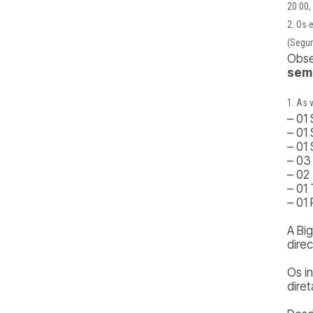
20:00,
Os e
(Segun
Obs
sem
As 
– 01 
– 01
– 01
– 03
– 02
– 01
– 01
A Bi
dire
Os i
dire