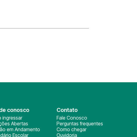
de conosco
Contato
 ingressar
Fale Conosco
ições Abertas
Perguntas frequentes
ção em Andamento
Como chegar
dário Escolar
Ouvidoria