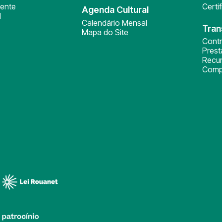
ente
Certi
Agenda Cultural
l
Calendário Mensal
Tran
Mapa do Site
Cont
Pres
Recu
Comp