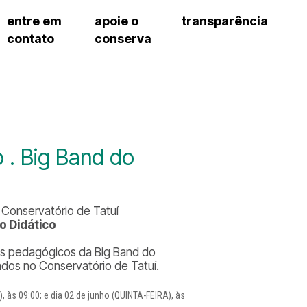
entre em
apoie o
transparência
contato
conserva
sco
patrocinadores e parcerias
contrato de gestão
s frequentes
doações de pessoa jurídica
prestação de contas
gar
doações de pessoa física
recursos humanos
onservatório
nota fiscal paulista (nfp)
compras e serviços
cnica social
a de imprensa
. Big Band do
conosco
Conservatório de Tatuí
o Didático
tos pedagógicos da Big Band do
ados no Conservatório de Tatuí.
às 09:00; e dia 02 de junho (QUINTA-FEIRA), às