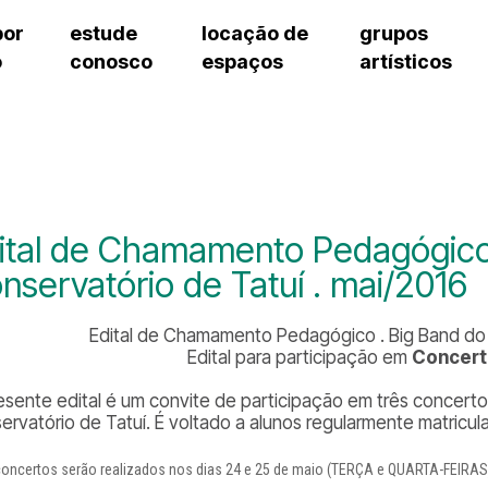
por
estude
locação de
grupos
o
conosco
espaços
artísticos
teatro procópio ferreira
artes cênicas
grupos artísticos de bolsistas
fale cono
salão villa-lobos
música
grupos pedagógicos – sede
pergunta
erto
auditório unidade chiquinha gonzaga
processo seletivo
grupos pedagógicos – polo
como che
orientações para locação
visite o c
equipe té
assessori
ital de Chamamento Pedagógico 
trabalhe 
nservatório de Tatuí . mai/2016
Edital de Chamamento Pedagógico . Big Band do 
Edital para participação em
Concert
esente edital é um convite de participação em três concer
ervatório de Tatuí. É voltado a alunos regularmente matricul
oncertos serão realizados nos dias 24 e 25 de maio (TERÇA e QUARTA-FEIRAS), 