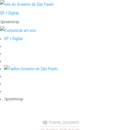
SP + Digital
/governosp
SP + Digital
/governosp
PORTAL DOCENTE