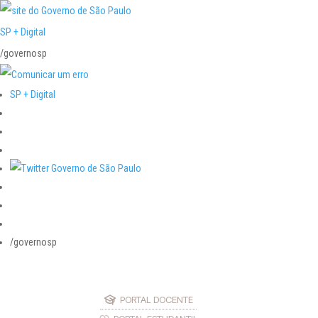
SP + Digital
/governosp
SP + Digital
/governosp
PORTAL DOCENTE