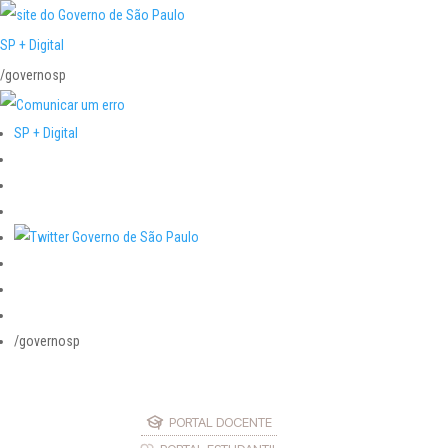
SP + Digital
/governosp
SP + Digital
/governosp
PORTAL DOCENTE