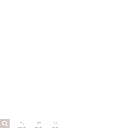
EN
PT
ES