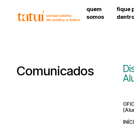
quem
fique 
somos
dentr
histórico
agenda cultural
governança
calendário escolar
unidades e setores
programas de conc
regimento escolar
revistas digitais
corpo docente
espaço estudantil
Di
Comunicados
Al
OFI
(Alu
INÍC