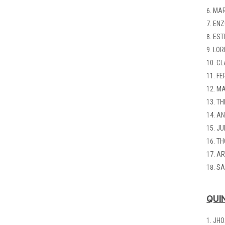
MAR
ENZ
EST
LOR
CL
FE
MA
TH
AN
JU
TH
AR
SA
QUIN
JHO