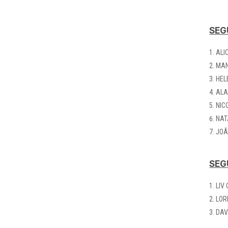
SEGU
ALI
MAN
HEL
ALA
NIC
NAT
JOÃ
SEG
LIV
LOR
DAV