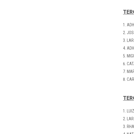
TER
ADH
JOS
LAR
ADH
MIG
CAT
MAR
CAR
TERÇ
LUI
LAR
RHA