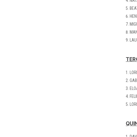
NAT
BEA
HEN
MIG
MAN
LAU
TERÇ
LOR
GAB
ELO
FEL
LOR
QUI
DAV