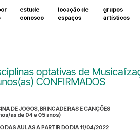
por
estude
locação de
grupos
o
conosco
espaços
artísticos
teatro procópio ferreira
artes cênicas
grupos artísticos de bolsistas
fale cono
salão villa-lobos
música
grupos pedagógicos – sede
pergunta
erto
auditório unidade chiquinha gonzaga
processo seletivo
grupos pedagógicos – polo
como che
orientações para locação
visite o c
equipe té
assessori
sciplinas optativas de Musicalizaç
trabalhe 
unos(as) CONFIRMADOS
CINA DE JOGOS, BRINCADEIRAS E CANÇÕES
nos/as de 04 e 05 anos)
IO DAS AULAS A PARTIR DO DIA 11/04/2022