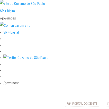
SP + Digital
/governosp
SP + Digital
/governosp
PORTAL DOCENTE