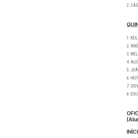
CÁS
QUIN
KEI
AND
MEL
ALI
JOÃ
HEI
GIO
EDU
OFI
(Alu
INÍC