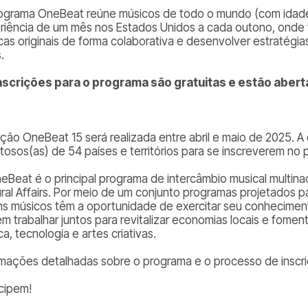
ograma OneBeat reúne músicos de todo o mundo (com idade
riência de um mês nos Estados Unidos a cada outono, onde v
cas originais de forma colaborativa e desenvolver estratégi
.
nscrições para o programa são gratuitas e estão abert
ição OneBeat 15 será realizada entre abril e maio de 2025. 
ntosos(as) de 54 países e territórios para se inscreverem no
eBeat é o principal programa de intercâmbio musical multina
ural Affairs. Por meio de um conjunto programas projetados pa
ns músicos têm a oportunidade de exercitar seu conhecimento
m trabalhar juntos para revitalizar economias locais e fomen
a, tecnologia e artes criativas.
rmações detalhadas sobre o programa e o processo de inscr
icipem!