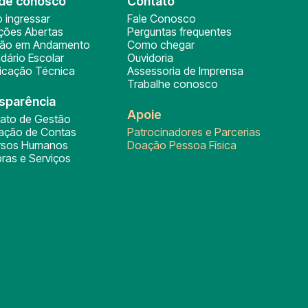
de conosco
Contato
 ingressar
Fale Conosco
ições Abertas
Perguntas frequentes
ção em Andamento
Como chegar
dário Escolar
Ouvidoria
ficação Técnica
Assessoria de Imprensa
Trabalhe conosco
sparência
Apoie
rato de Gestão
tação de Contas
Patrocinadores e Parcerias
rsos Humanos
Doação Pessoa Física
ras e Serviços