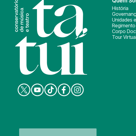
Quem S
História
Governan
Unidades e
Regimento 
Corpo Doc
Tour Virtua