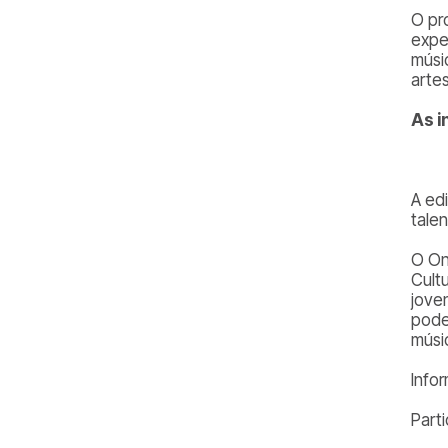
O pr
expe
músi
artes
As i
A ed
tale
O On
Cult
jove
pode
músic
Info
Part