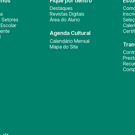
omos
Fique por dentro
Estu
Destaques
Como
ça
Revistas Digitais
Inscr
 Setores
Área do Aluno
Sele
Escolar
Calen
ente
Certi
Agenda Cultural
l
Calendário Mensal
Tran
Mapa do Site
Cont
Pres
Recu
Comp