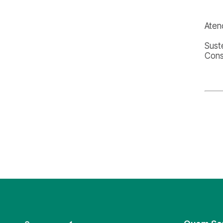
Aten
Sust
Cons