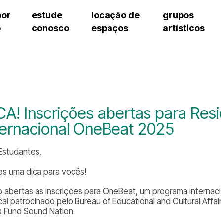
por
estude
locação de
grupos
o
conosco
espaços
artísticos
cursos regulares
bilheteria
teatro procópio ferreira
artes cênicas
grupos artísticos de bolsistas
fale cono
cursos livres
cursos regulares
salão villa-lobos
música
grupos pedagógicos – sede
ouvidoria 
cursos de aperfeiçoamento
cursos livres
erto
auditório unidade chiquinha gonzaga
processo seletivo
grupos pedagógicos – polo
pergunta
chiquinha gonzaga
cursos de aperfeiçoamento
orientações para locação
como che
a
visite o c
3
sceic-sp
CA! Inscrições abertas para Res
to
equipe té
ternacional OneBeat 2025
josé do rio pardo
assessori
trabalhe 
 Estudantes,
s uma dica para vocês!
o abertas as inscrições para OneBeat, um programa internaci
cal patrocinado pelo Bureau of Educational and Cultural Affa
s Fund Sound Nation.