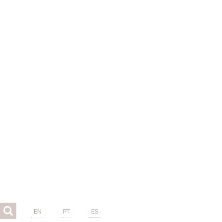
EN
PT
ES