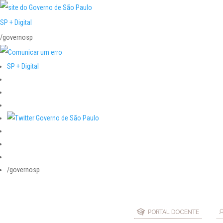
SP + Digital
/governosp
SP + Digital
/governosp
PORTAL DOCENTE