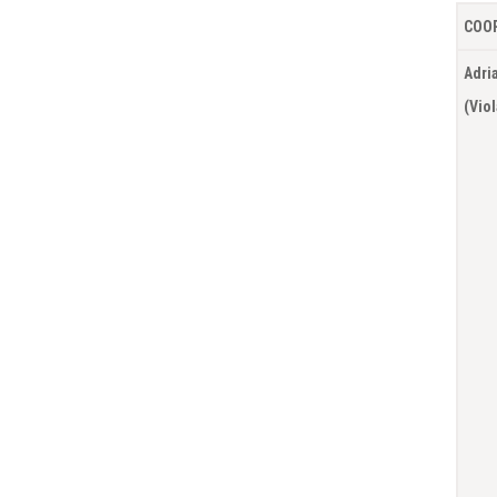
COO
Adri
(Vio