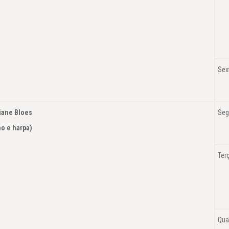
Sex
tiane Bloes
Seg
Piano e harpa)
Ter
Qua