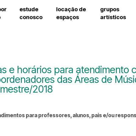
por
estude
locação de
grupos
o
conosco
espaços
artísticos
teatro procópio ferreira
artes cênicas
grupos artísticos de bolsistas
fale cono
salão villa-lobos
música
grupos pedagógicos – sede
pergunta
erto
auditório unidade chiquinha gonzaga
processo seletivo
grupos pedagógicos – polo
como che
orientações para locação
visite o c
equipe té
assessori
as e horários para atendimento 
trabalhe 
ordenadores das Áreas de Músic
mestre/2018
dimentos para professores, alunos, pais e/ou respons