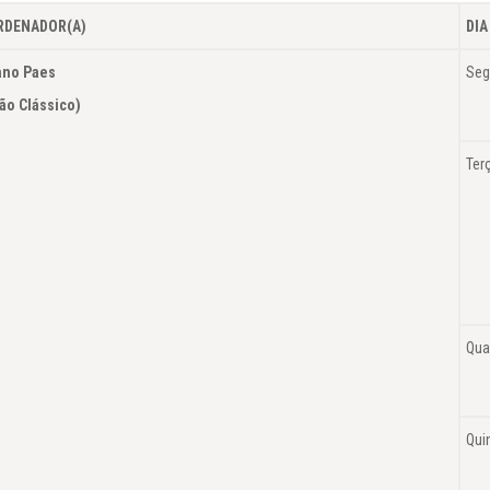
RDENADOR(A)
DIA
ano Paes
Seg
lão Clássico)
Ter
Qua
Qui