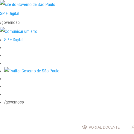
SP + Digital
/governosp
SP + Digital
/governosp
PORTAL DOCENTE