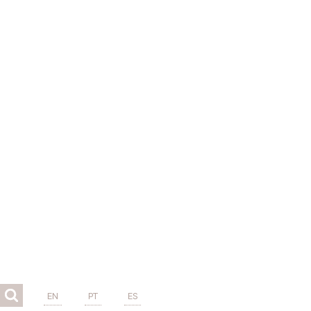
EN
PT
ES