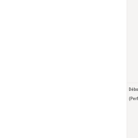
Débo
(P