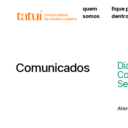
quem
fique 
somos
dentr
histórico
agenda cultural
governança
calendário escolar
unidades e setores
programas de conc
regimento escolar
revistas digitais
corpo docente
espaço estudantil
Di
Comunicados
Co
Se
Aten