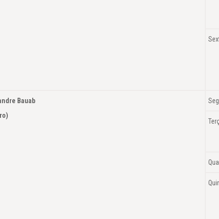
Sex
andre Bauab
Seg
(Choro)
Ter
Qua
Qui