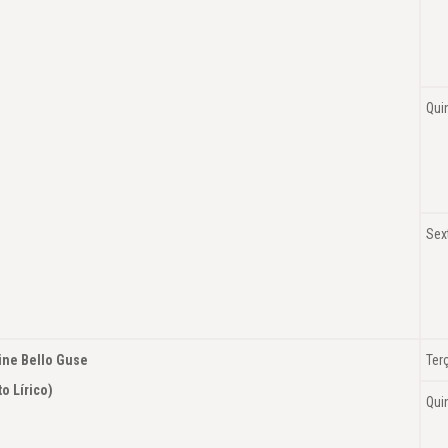
Qui
Sex
tine Bello Guse
Ter
Canto Lírico)
Qui