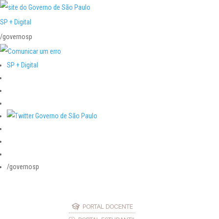
SP + Digital
/governosp
SP + Digital
/governosp
PORTAL DOCENTE