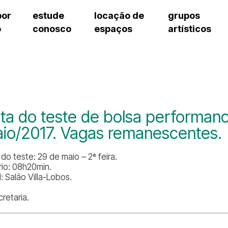
por
estude
locação de
grupos
o
conosco
espaços
artísticos
teatro procópio ferreira
artes cênicas
grupos artísticos de bolsistas
fale cono
salão villa-lobos
música
grupos pedagógicos – sede
pergunta
erto
auditório unidade chiquinha gonzaga
processo seletivo
grupos pedagógicos – polo
como che
orientações para locação
visite o c
equipe té
assessori
ta do teste de bolsa performan
trabalhe 
io/2017. Vagas remanescentes.
do teste: 29 de maio – 2ª feira.
rio: 08h20min.
: Salão Villa-Lobos.
retaria.