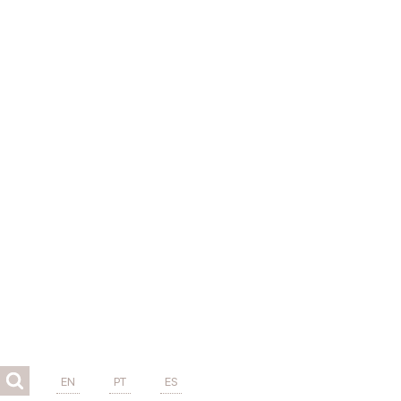
EN
PT
ES