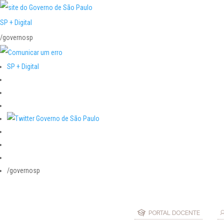
SP + Digital
/governosp
SP + Digital
/governosp
PORTAL DOCENTE