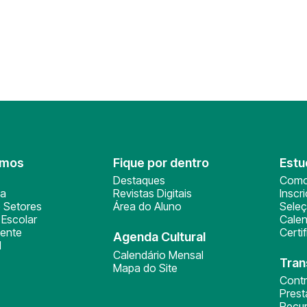
omos
Fique por dentro
Estu
Destaques
Como
ça
Revistas Digitais
Inscr
 Setores
Área do Aluno
Sele
Escolar
Calen
ente
Certi
Agenda Cultural
l
Calendário Mensal
Tran
Mapa do Site
Cont
Pres
Recu