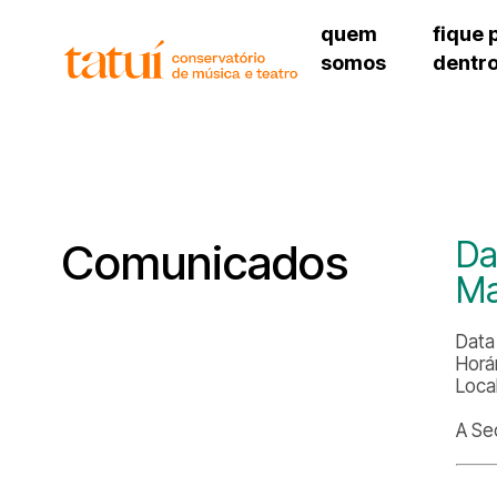
quem
fique 
somos
dentr
histórico
agenda cultural
governança
calendário escolar
unidades e setores
programas de conc
regimento escolar
revistas digitais
corpo docente
espaço estudantil
Da
Comunicados
Ma
Data 
Horá
Local
A Sec