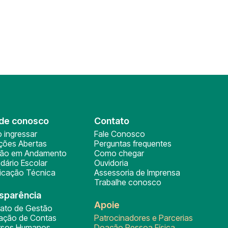
de conosco
Contato
 ingressar
Fale Conosco
ições Abertas
Perguntas frequentes
ção em Andamento
Como chegar
dário Escolar
Ouvidoria
ficação Técnica
Assessoria de Imprensa
Trabalhe conosco
sparência
Apoie
rato de Gestão
tação de Contas
Patrocinadores e Parcerias
rsos Humanos
Doação Pessoa Física