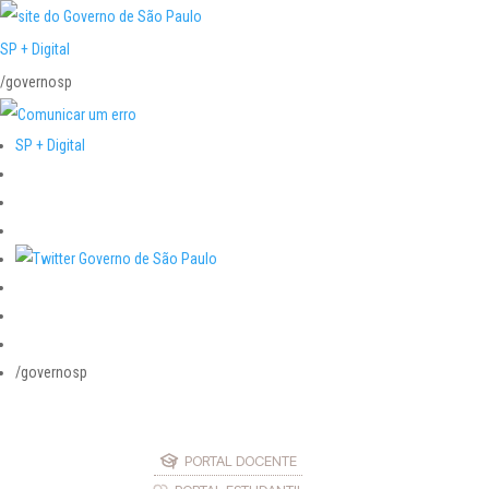
SP + Digital
/governosp
SP + Digital
/governosp
PORTAL DOCENTE