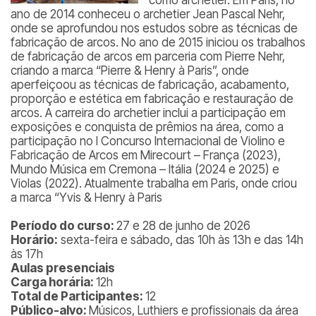
como archetier. Em Paris, no
ano de 2014 conheceu o archetier Jean Pascal Nehr,
onde se aprofundou nos estudos sobre as técnicas de
fabricação de arcos. No ano de 2015 iniciou os trabalhos
de fabricação de arcos em parceria com Pierre Nehr,
criando a marca “Pierre & Henry à Paris”, onde
aperfeiçoou as técnicas de fabricação, acabamento,
proporção e estética em fabricação e restauração de
arcos. A carreira do archetier inclui a participação em
exposições e conquista de prêmios na área, como a
participação no I Concurso Internacional de Violino e
Fabricação de Arcos em Mirecourt – França (2023),
Mundo Música em Cremona – Itália (2024 e 2025) e
Violas (2022). Atualmente trabalha em Paris, onde criou
a marca “Yvis & Henry à Paris
Período do curso:
27 e 28 de junho de 2026
Horário:
sexta-feira e sábado, das 10h às 13h e das 14h
às 17h
Aulas presenciais
Carga horária:
12h
Total de Participantes:
12
Público-alvo:
Músicos, Luthiers e profissionais da área