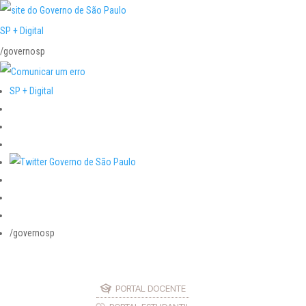
SP + Digital
/governosp
SP + Digital
/governosp
PORTAL DOCENTE