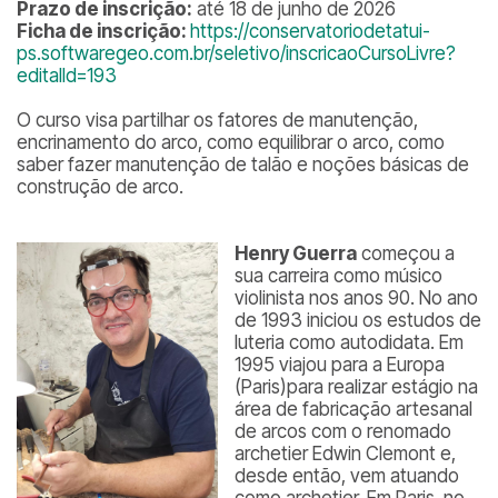
Prazo de inscrição:
até 18 de junho de 2026
Ficha de inscrição:
https://conservatoriodetatui-
ps.softwaregeo.com.br/seletivo/inscricaoCursoLivre?
editalId=193
O curso visa partilhar os fatores de manutenção,
encrinamento do arco, como equilibrar o arco, como
saber fazer manutenção de talão e noções básicas de
construção de arco.
Henry Guerra
começou a
sua carreira como músico
violinista nos anos 90. No ano
de 1993 iniciou os estudos de
luteria como autodidata. Em
1995 viajou para a Europa
(Paris)para realizar estágio na
área de fabricação artesanal
de arcos com o renomado
archetier Edwin Clemont e,
desde então, vem atuando