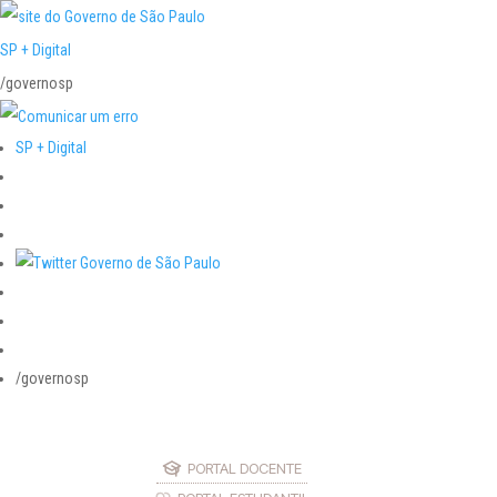
SP + Digital
/governosp
SP + Digital
/governosp
PORTAL DOCENTE