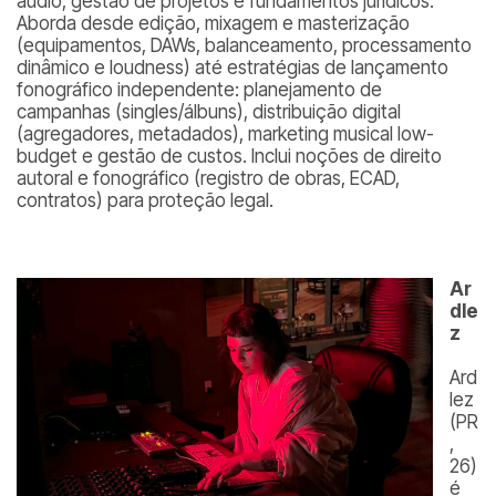
áudio, gestão de projetos e fundamentos jurídicos.
Aborda desde edição, mixagem e masterização
(equipamentos, DAWs, balanceamento, processamento
dinâmico e loudness) até estratégias de lançamento
fonográfico independente: planejamento de
campanhas (singles/álbuns), distribuição digital
(agregadores, metadados), marketing musical low-
budget e gestão de custos. Inclui noções de direito
autoral e fonográfico (registro de obras, ECAD,
contratos) para proteção legal.
Ar
dle
z
Ard
lez
(PR
,
26)
é