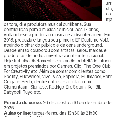
arti
sta,
co
mp
ositora, dj e produtora musical curitibana. Sua
contribuição para a música se iniciou aos 17 anos,
voltando-se à produção musical e à discotecagem. Em
2018, produziu e lançou seu primeiro EP Dualisme Vol.1,
atraindo o olhar do público e da cena underground.
Desde então colaborou com artistas, selos, marcas e
produtoras de audio a nível nacional e internacional.
Hoje trabalha diretamente com áudio publicitário, atuou
em projetos premiados por Cannes, Clio, The One Club
For Creativity etc. Além de somar com clientes como
Spotify, Budweiser, Vivo, Visa, Sephora, El Jimador, Behr,
Colgate, Seda, dentre outros, e artistas como
Clementaum, Siamese, Rodrigo Zin, Sotam, Kel, Bibi
Babydoll, Tuyo etc.
Período do curso:
26 de agosto a 16 de dezembro de
2025
Aulas online
: terças-feiras, das 19h30 às 21h30