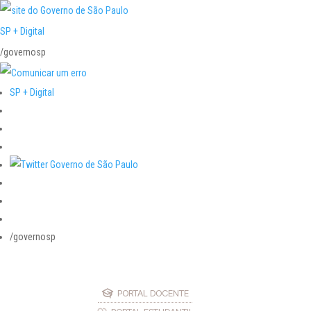
SP + Digital
/governosp
SP + Digital
/governosp
PORTAL DOCENTE