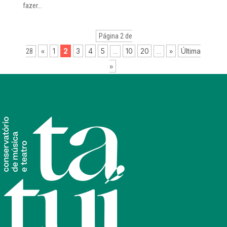
fazer...
Página 2 de
«
1
2
3
4
5
10
20
»
Última
28
...
...
»