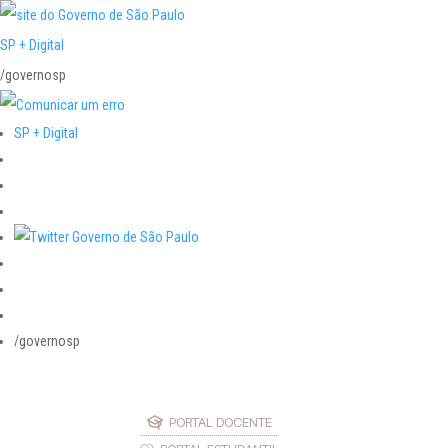
SP + Digital
/governosp
SP + Digital
/governosp
PORTAL DOCENTE