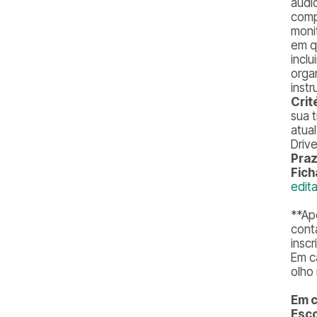
áudi
comp
moni
em q
incl
orga
instr
Crit
sua 
atua
Driv
Praz
Fich
edit
**
Ap
cont
insc
Em c
olho
Em c
Esco