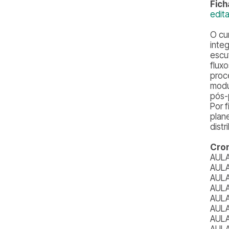
Fich
edit
O cu
inte
escu
flux
proc
modu
pós-
Por 
plan
distr
Cro
AULA
AULA
AULA
AULA
AULA
AULA
AULA
AULA