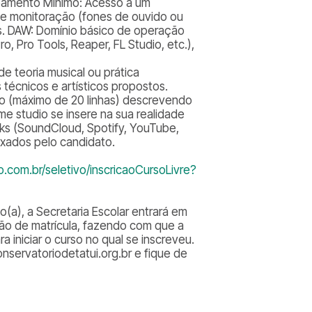
ipamento Mínimo: Acesso a um
e monitoração (fones de ouvido ou
as. DAW: Domínio básico de operação
, Pro Tools, Reaper, FL Studio, etc.),
 teoria musical ou prática
s técnicos e artísticos propostos.
to (máximo de 20 linhas) descrevendo
me studio se insere na sua realidade
inks (SoundCloud, Spotify, YouTube,
ixados pelo candidato.
.com.br/seletivo/inscricaoCursoLivre?
(a), a Secretaria Escolar entrará em
ção de matrícula, fazendo com que a
 iniciar o curso no qual se inscreveu.
nservatoriodetatui.org.br e fique de