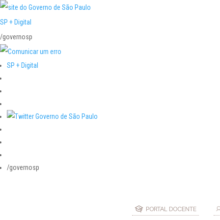
SP + Digital
/governosp
SP + Digital
/governosp
PORTAL DOCENTE