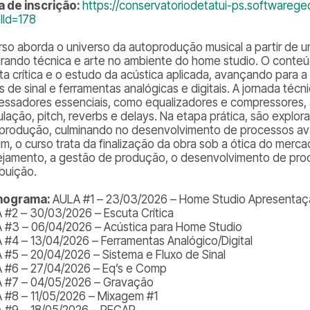
a de inscrição:
https://conservatoriodetatui-ps.softwaregeo
alId=178
rso aborda o universo da autoprodução musical a partir de um
grando técnica e arte no ambiente do home studio. O conte
ta crítica e o estudo da acústica aplicada, avançando para 
os de sinal e ferramentas analógicas e digitais. A jornada té
essadores essenciais, como equalizadores e compressores, al
lação, pitch, reverbs e delays. Na etapa prática, são explo
produção, culminando no desenvolvimento de processos a
fim, o curso trata da finalização da obra sob a ótica do mer
ejamento, a gestão de produção, o desenvolvimento de prod
ibuição.
nograma:
AULA #1 – 23/03/2026 – Home Studio Apresenta
 #2 – 30/03/2026 – Escuta Crítica
 #3 – 06/04/2026 – Acústica para Home Studio
 #4 – 13/04/2026 – Ferramentas Analógico/Digital
 #5 – 20/04/2026 – Sistema e Fluxo de Sinal
 #6 – 27/04/2026 – Eq’s e Comp
 #7 – 04/05/2026 – Gravação
 #8 – 11/05/2026 – Mixagem #1
 #9 – 18/05/2026 – RECAP