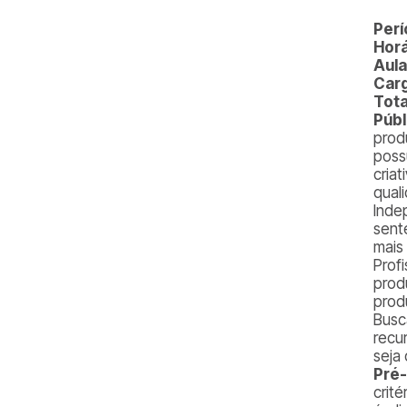
Perí
Horá
Aula
Carg
Tota
Públ
prod
poss
cria
qual
Inde
sent
mais
Prof
prod
prod
Busc
recu
seja
Pré-
crit