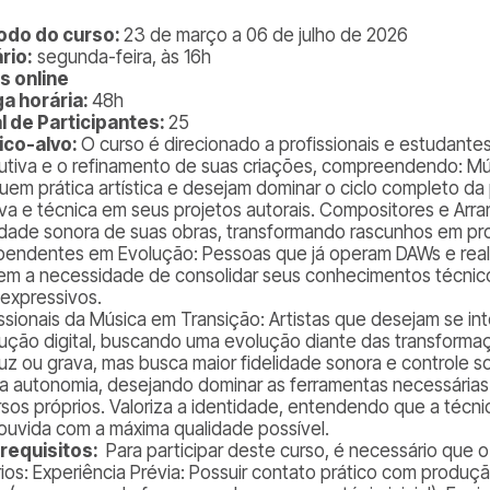
odo do curso:
23 de março a 06 de julho de 2026
rio:
segunda-feira, às 16h
s online
a horária:
48h
l de Participantes:
25
ico-alvo:
O curso é direcionado a profissionais e estudan
utiva e o refinamento de suas criações, compreendendo: Mús
uem prática artística e desejam dominar o ciclo completo d
tiva e técnica em seus projetos autorais. Compositores e Arr
idade sonora de suas obras, transformando rascunhos em pr
pendentes em Evolução: Pessoas que já operam DAWs e real
em a necessidade de consolidar seus conhecimentos técnicos
 expressivos.
issionais da Música em Transição: Artistas que desejam se in
ução digital, buscando uma evolução diante das transformaçõ
uz ou grava, mas busca maior fidelidade sonora e controle so
a autonomia, desejando dominar as ferramentas necessárias p
rsos próprios. Valoriza a identidade, entendendo que a técni
 ouvida com a máxima qualidade possível.
requisitos:
Para participar deste curso, é necessário que 
érios: Experiência Prévia: Possuir contato prático com produ