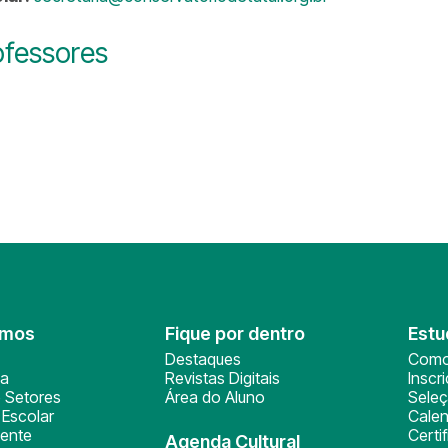
ofessores
omos
Fique por dentro
Estu
Destaques
Como
ça
Revistas Digitais
Inscr
 Setores
Área do Aluno
Sele
Escolar
Calen
ente
Certi
Agenda Cultural