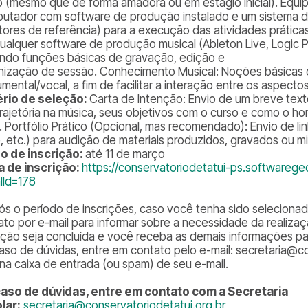
o (mesmo que de forma amadora ou em estágio inicial). Equ
utador com software de produção instalado e um sistema d
tores de referência) para a execução das atividades prátic
ualquer software de produção musical (Ableton Live, Logic Pro
uindo funções básicas de gravação, edição e
nização de sessão. Conhecimento Musical: Noções básicas de
umental/vocal, a fim de facilitar a interação entre os aspecto
ério de seleção:
Carta de Intenção: Envio de um breve tex
trajetória na música, seus objetivos com o curso e como o ho
l. Portfólio Prático (Opcional, mas recomendado): Envio de l
e, etc.) para audição de materiais produzidos, gravados ou m
o de inscrição:
até 11 de março
a de inscrição:
https://conservatoriodetatui-ps.softwaregeo
alId=178
ós o período de inscrições, caso você tenha sido selecionado
ato por e-mail para informar sobre a necessidade da realiza
rição seja concluída e você receba as demais informações para
aso de dúvidas, entre em contato pelo e-mail: secretaria@co
 na caixa de entrada (ou spam) de seu e-mail.
aso de dúvidas, entre em contato com a Secretaria
lar:
secretaria@conservatoriodetatui.org.br