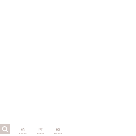
EN
PT
ES