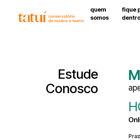
quem
fique 
somos
dentr
histórico
agenda cultural
governança
calendário escolar
sede
unidades e setores
programas de conc
unidade 
regimento escolar
revistas digitais
bibliotec
corpo docente
espaço estudantil
unidade 
newsletter
Estude
M
alojamen
polo são 
Conosco
ap
H
Onl
Praz