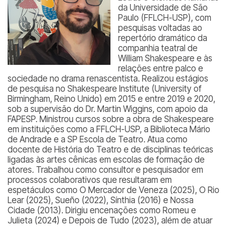
da Universidade de São
Paulo (FFLCH-USP), com
pesquisas voltadas ao
repertório dramático da
companhia teatral de
William Shakespeare e às
relações entre palco e
sociedade no drama renascentista. Realizou estágios
de pesquisa no Shakespeare Institute (University of
Birmingham, Reino Unido) em 2015 e entre 2019 e 2020,
sob a supervisão do Dr. Martin Wiggins, com apoio da
FAPESP. Ministrou cursos sobre a obra de Shakespeare
em instituições como a FFLCH-USP, a Biblioteca Mário
de Andrade e a SP Escola de Teatro. Atua como
docente de História do Teatro e de disciplinas teóricas
ligadas às artes cênicas em escolas de formação de
atores. Trabalhou como consultor e pesquisador em
processos colaborativos que resultaram em
espetáculos como
O Mercador de Veneza
(2025),
O Rio
Lear
(2025),
Sueño
(2022),
Sínthia
(2016) e
Nossa
Cidade
(2013). Dirigiu encenações como
Romeu e
Julieta
(2024) e
Depois de Tudo
(2023), além de atuar