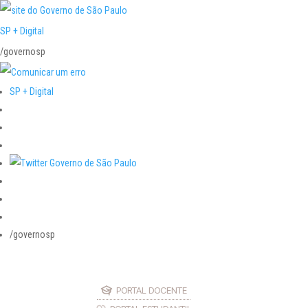
SP + Digital
/governosp
SP + Digital
/governosp
PORTAL DOCENTE