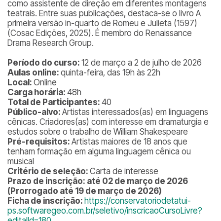
como assistente de direção em diferentes montagens
teatrais. Entre suas publicações, destaca-se o livro
A
primeira versão in-quarto de Romeu e Julieta (1597)
(Cosac Edições, 2025). É membro do Renaissance
Drama Research Group.
Período do curso:
12 de março a 2 de julho de 2026
Aulas online:
quinta-feira, das 19h às 22h
Local:
Online
Carga horária:
48h
Total de Participantes:
40
Público-alvo:
Artistas interessados(as) em linguagens
cênicas. Criadores(as) com interesse em dramaturgia e
estudos sobre o trabalho de William Shakespeare
Pré-requisitos:
Artistas maiores de 18 anos que
tenham formação em alguma linguagem cênica ou
musical
Critério de seleção:
Carta de interesse
Prazo de inscrição: até 02 de março de 2026
(Prorrogado até 19 de março de 2026)
Ficha de inscrição:
https://conservatoriodetatui-
ps.softwaregeo.com.br/seletivo/inscricaoCursoLivre?
editalId=180