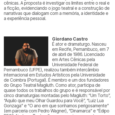
cênicas. A proposta é investigar os limites entre o real e
a ficção, evidenciando o jogo teatral e a construção de
narrativas que dialogam com a memória, a identidade e
a experiência pessoal.
Giordano Castro
É ator e dramaturgo. Nasceu
em Recife, Pernambuco, em 7
de abril de 1986. Licenciado
em Artes Cênicas pela
Universidade Federal de
Pernambuco (UFPE), realizou também intercâmbio
internacional em Estudos Artísticos pela Universidade
de Coimbra (Portugal). É membro e um dos fundadores
do Grupo Teatral Magiluth. Como ator, participa de
quase todos os trabalhos do grupo e é responsável por
cinco dramaturgias montadas pelo Magiluth: “Um Torto”,
“Aquilo que meu Olhar Guardou para Você”, “Luiz Lua
Gonzaga” e “O ano em que sonhamos perigosamente”
(em parceria com Pedro Wagner), “Dinamarca” e “Édipo