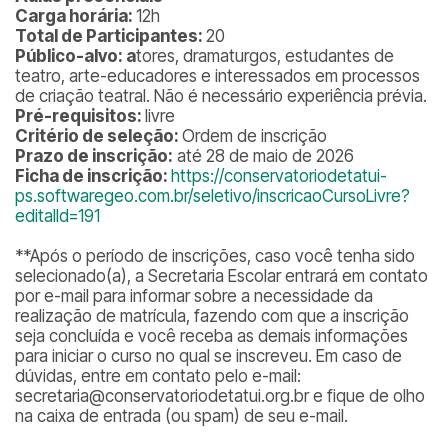
Carga horária:
12h
Total de Participantes:
20
Público-alvo: a
tores, dramaturgos, estudantes de
teatro, arte-educadores e interessados em processos
de criação teatral. Não é necessário experiência prévia.
Pré-requisitos:
livre
Critério de seleção:
Ordem de inscrição
Prazo de inscrição:
até 28 de maio de 2026
Ficha de inscrição:
https://conservatoriodetatui-
ps.softwaregeo.com.br/seletivo/inscricaoCursoLivre?
editalId=191
**
Após o período de inscrições, caso você tenha sido
selecionado(a), a Secretaria Escolar entrará em contato
por e-mail para informar sobre a necessidade da
realização de matrícula, fazendo com que a inscrição
seja concluída e você receba as demais informações
para iniciar o curso no qual se inscreveu. Em caso de
dúvidas, entre em contato pelo e-mail:
secretaria@conservatoriodetatui.org.br e fique de olho
na caixa de entrada (ou spam) de seu e-mail.