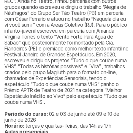
REC”. Ainda no Teatro, firmou parcerias com outros
grupos quando escreveu e dirigiu o trabalho “Alegria de
Náufragos” do Grupo Ser Tão Teatro (PB) em parceria
com César Ferrario e atuou no trabalho “Naquela dia eu
vi você sumir” com a Areas Coletivo (RJ). Para o público
infanto-juvenil escreveu em parceria com Amanda
Virgínia Torres o texto “Vento Forte Para Água de
Sabão” que posteriormente foi montado pela Cia.
Fiandeiros (PE) e premiado como melhor texto infantil no
Festival Janeiro de Grandes Espetáculos. Em 2020,
escreveu e dirigiu os projetos “Tudo o que coube numa
VHS”, “Todas as histórias possíveis” e “Virá” , trabalhos
criados pelo grupo Magiluth para o formato on-line,
chamados de Experiências Sensoriais, tendo o
espetáculo “Tudo o que coube numa VHS” ganho o
Prêmio APTR de Teatro de 2021 na categoria “Melhor
Espetáculo Inédito ao Vivo” pelo espetáculo “Tudo que
coube numa VHS”.
Período do curso:
02 e 03 de junho até 09 e 10 de
junho de 2026
Horário:
terças e quartas- feiras, das 14h às 17h
Aulas presenciais