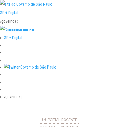
SP + Digital
/governosp
SP + Digital
/governosp
PORTAL DOCENTE