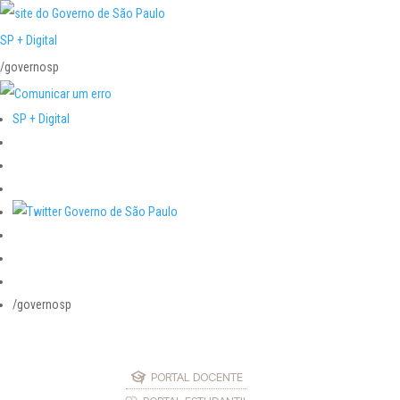
SP + Digital
/governosp
SP + Digital
/governosp
PORTAL DOCENTE