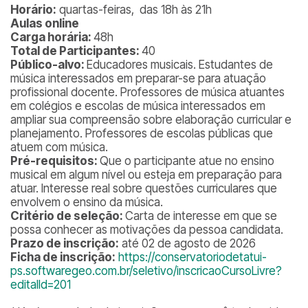
Horário:
quartas-feiras, das 18h às 21h
Aulas online
Carga horária:
48h
Total de Participantes:
40
Público-alvo:
Educadores musicais. Estudantes de
música interessados em preparar-se para atuação
profissional docente. Professores de música atuantes
em colégios e escolas de música interessados em
ampliar sua compreensão sobre elaboração curricular e
planejamento. Professores de escolas públicas que
atuem com música.
Pré-requisitos:
Que o participante atue no ensino
musical em algum nível ou esteja em preparação para
atuar. Interesse real sobre questões curriculares que
envolvem o ensino da música.
Critério de seleção:
Carta de interesse em que se
possa conhecer as motivações da pessoa candidata.
Prazo de inscrição:
até 02 de agosto de 2026
Ficha de inscrição:
https://conservatoriodetatui-
ps.softwaregeo.com.br/seletivo/inscricaoCursoLivre?
editalId=201