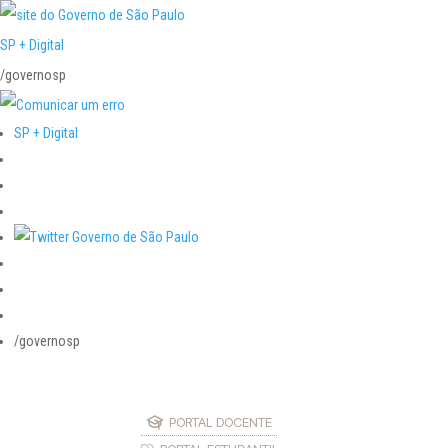
SP + Digital
/governosp
SP + Digital
/governosp
PORTAL DOCENTE