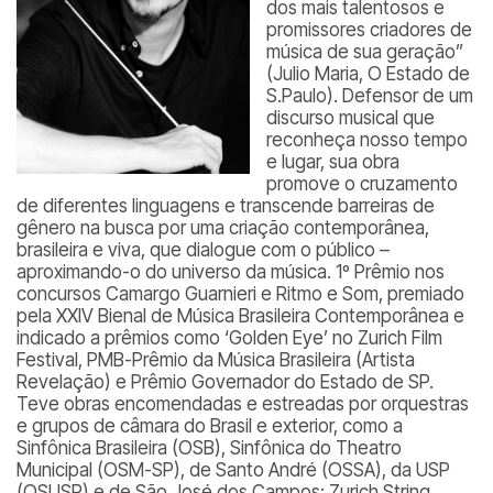
dos mais talentosos e
promissores criadores de
música de sua geração”
(Julio Maria, O Estado de
S.Paulo). Defensor de um
discurso musical que
reconheça nosso tempo
e lugar, sua obra
promove o cruzamento
de diferentes linguagens e transcende barreiras de
gênero na busca por uma criação contemporânea,
brasileira e viva, que dialogue com o público –
aproximando-o do universo da música. 1º Prêmio nos
concursos Camargo Guarnieri e Ritmo e Som, premiado
pela XXIV Bienal de Música Brasileira Contemporânea e
indicado a prêmios como ‘Golden Eye’ no Zurich Film
Festival, PMB-Prêmio da Música Brasileira (Artista
Revelação) e Prêmio Governador do Estado de SP.
Teve obras encomendadas e estreadas por orquestras
e grupos de câmara do Brasil e exterior, como a
Sinfônica Brasileira (OSB), Sinfônica do Theatro
Municipal (OSM-SP), de Santo André (OSSA), da USP
(OSUSP) e de São José dos Campos; Zurich String