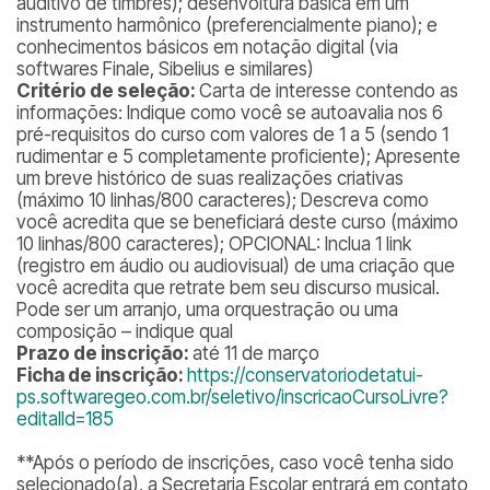
auditivo de timbres); desenvoltura básica em um
instrumento harmônico (preferencialmente piano); e
conhecimentos básicos em notação digital (via
softwares Finale, Sibelius e similares)
Critério de seleção:
Carta de interesse contendo as
informações: Indique como você se autoavalia nos 6
pré-requisitos do curso com valores de 1 a 5 (sendo 1
rudimentar e 5 completamente proficiente); Apresente
um breve histórico de suas realizações criativas
(máximo 10 linhas/800 caracteres); Descreva como
você acredita que se beneficiará deste curso (máximo
10 linhas/800 caracteres); OPCIONAL: Inclua 1 link
(registro em áudio ou audiovisual) de uma criação que
você acredita que retrate bem seu discurso musical.
Pode ser um arranjo, uma orquestração ou uma
composição – indique qual
Prazo de inscrição:
até 11 de março
Ficha de inscrição:
https://conservatoriodetatui-
ps.softwaregeo.com.br/seletivo/inscricaoCursoLivre?
editalId=185
**
Após o período de inscrições, caso você tenha sido
selecionado(a), a Secretaria Escolar entrará em contato