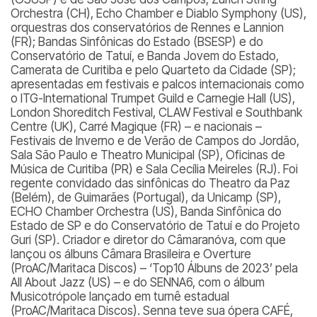
Orchestra (CH), Echo Chamber e Diablo Symphony (US),
orquestras dos conservatórios de Rennes e Lannion
(FR); Bandas Sinfônicas do Estado (BSESP) e do
Conservatório de Tatuí, e Banda Jovem do Estado,
Camerata de Curitiba e pelo Quarteto da Cidade (SP);
apresentadas em festivais e palcos internacionais como
o ITG-International Trumpet Guild e Carnegie Hall (US),
London Shoreditch Festival, CLAW Festival e Southbank
Centre (UK), Carré Magique (FR) – e nacionais –
Festivais de Inverno e de Verão de Campos do Jordão,
Sala São Paulo e Theatro Municipal (SP), Oficinas de
Música de Curitiba (PR) e Sala Cecília Meireles (RJ). Foi
regente convidado das sinfônicas do Theatro da Paz
(Belém), de Guimarães (Portugal), da Unicamp (SP),
ECHO Chamber Orchestra (US), Banda Sinfônica do
Estado de SP e do Conservatório de Tatuí e do Projeto
Guri (SP). Criador e diretor do Câmaranóva, com que
lançou os álbuns Câmara Brasileira e Overture
(ProAC/Maritaca Discos) – ‘Top10 Álbuns de 2023’ pela
All About Jazz (US) – e do SENNA6, com o álbum
Musicotrópole lançado em turnê estadual
(ProAC/Maritaca Discos). Senna teve sua ópera CAFÉ,