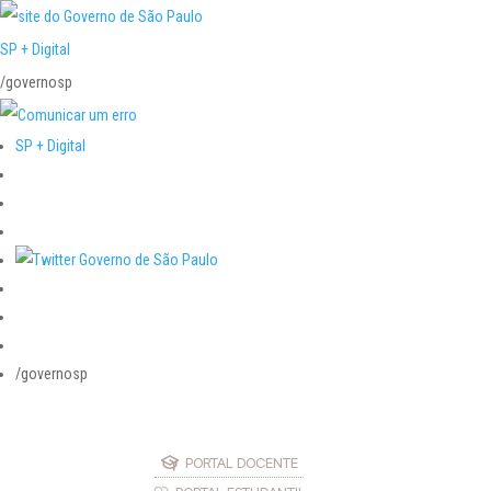
SP + Digital
/governosp
SP + Digital
/governosp
PORTAL DOCENTE