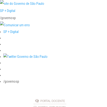
SP + Digital
/governosp
SP + Digital
/governosp
PORTAL DOCENTE