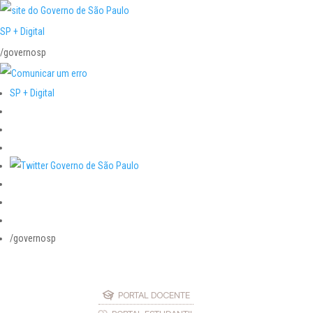
SP + Digital
/governosp
SP + Digital
/governosp
PORTAL DOCENTE