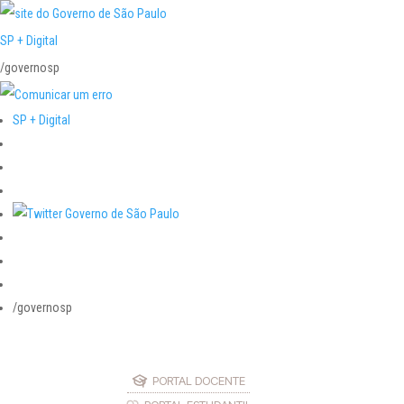
SP + Digital
/governosp
SP + Digital
/governosp
PORTAL DOCENTE