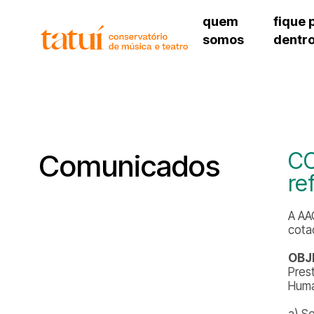
quem
fique 
somos
dentr
histórico
agenda cultural
governança
calendário escolar
unidades e setores
programas de conc
regimento escolar
revistas digitais
corpo docente
espaço estudantil
CO
Comunicados
re
A AA
cota
OBJ
Pres
Huma
a) S