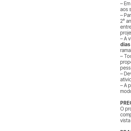
– Em
aos 
– Pa
2° a
entr
proj
– A 
dias
rama
– To
prop
pess
– De
ativ
– A 
modo
PRE
O pr
comp
vist