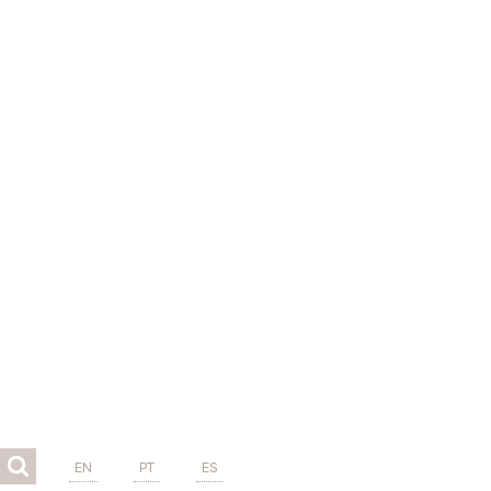
EN
PT
ES