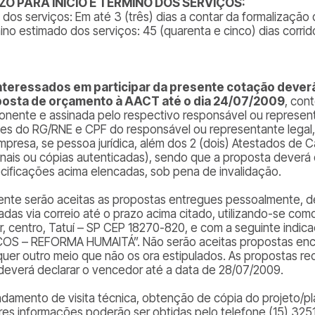
ZO PARA INÍCIO E TÉRMINO DOS SERVIÇOS:
o dos serviços: Em até 3 (três) dias a contar da formalização
ino estimado dos serviços: 45 (quarenta e cinco) dias corrido
nteressados em participar da presente cotação dever
osta de orçamento à AACT até o dia 24/07/2009
, con
onente e assinada pelo respectivo responsável ou represent
les do RG/RNE e CPF do responsável ou representante legal
mpresa, se pessoa jurídica, além dos 2 (dois) Atestados de C
ginais ou cópias autenticadas), sendo que a proposta deverá
cificações acima elencadas, sob pena de invalidação.
nte serão aceitas as propostas entregues pessoalmente, den
adas via correio até o prazo acima citado, utilizando-se co
r, centro, Tatuí – SP CEP 18270-820, e com a seguinte ind
OS – REFORMA HUMAITÁ”. Não serão aceitas propostas encam
quer outro meio que não os ora estipulados. As propostas re
deverá declarar o vencedor até a data de 28/07/2009.
damento de visita técnica, obtenção de cópia do projeto/pl
res informações poderão ser obtidas pelo telefone (15) 3251