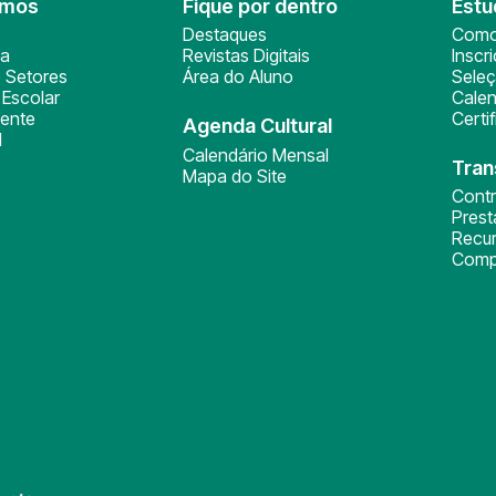
omos
Fique por dentro
Estu
Destaques
Como
ça
Revistas Digitais
Inscr
 Setores
Área do Aluno
Sele
Escolar
Calen
ente
Certi
Agenda Cultural
l
Calendário Mensal
Tran
Mapa do Site
Cont
Pres
Recu
Comp