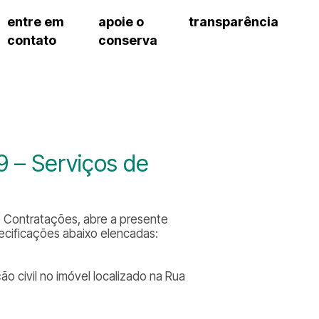
entre em
apoie o
transparência
contato
conserva
sco
patrocinadores e parcerias
contrato de gestão
s frequentes
doações de pessoa jurídica
prestação de contas
gar
doações de pessoa física
recursos humanos
onservatório
nota fiscal paulista (nfp)
compras e serviços
cnica social
a de imprensa
– Serviços de
conosco
de Contratações, abre a presente
cificações abaixo elencadas:
 civil no imóvel localizado na Rua