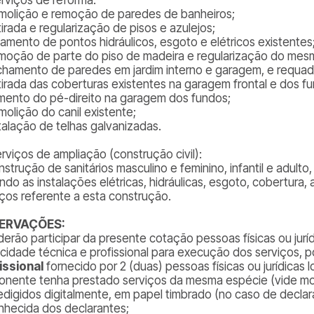
molição e remoção de paredes de banheiros;
irada e regularização de pisos e azulejos;
olamento de pontos hidráulicos, esgoto e elétricos existentes
moção de parte do piso de madeira e regularização do mes
chamento de paredes em jardim interno e garagem, e requad
tirada das coberturas existentes na garagem frontal e dos f
mento do pé-direito na garagem dos fundos;
molição do canil existente;
stalação de telhas galvanizadas.
erviços de ampliação (construção civil):
nstrução de sanitários masculino e feminino, infantil e adult
indo as instalações elétricas, hidráulicas, esgoto, cobertura,
iços referente a esta construção.
ERVAÇÕES:
derão participar da presente cotação pessoas físicas ou ju
cidade técnica e profissional para execução dos serviços, 
issional
fornecido por 2 (duas) pessoas físicas ou jurídicas l
onente tenha prestado serviços da mesma espécie (vide m
redigidos digitalmente, em papel timbrado (no caso de declar
nhecida dos declarantes;