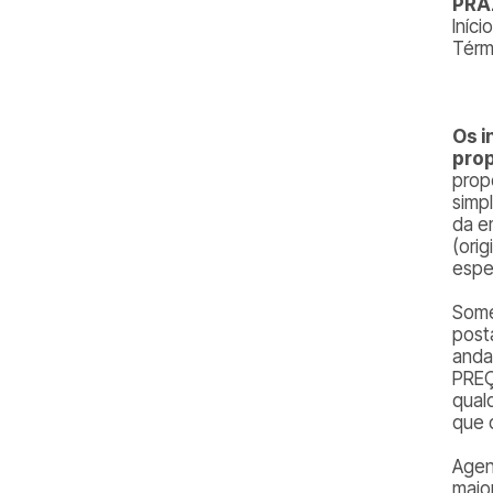
PRA
Iníci
Térm
Os i
prop
prop
simp
da e
(ori
espe
Some
post
anda
PREÇ
qual
que 
Agen
maio