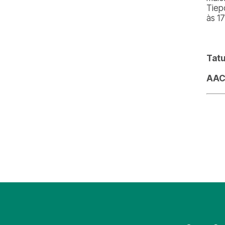
Tiep
às 1
Tatu
AA