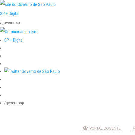
SP + Digital
/governosp
SP + Digital
/governosp
PORTAL DOCENTE