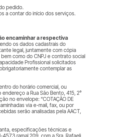
 do pedido.
s a contar do início dos serviços.
ão encaminhar a respectiva
tendo os dados cadastrais do
ante legal, juntamente com cópia
, bem como do CNPJ e contrato social
apacidade Profissional solicitados
 obrigatoriamente contemplar as
tro do horário comercial, ou
mo endereço a Rua São Bento, 415, 2°
icação no envelope: “COTAÇÃO DE
inhadas via e-mail, fax, ou por
cebidas serão analisadas pela AACT,
anta, especificações técnicas e
-4573 ramal 209, com a Sra. Rafaeli