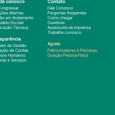
de conosco
Contato
 ingressar
Fale Conosco
ições Abertas
Perguntas frequentes
ção em Andamento
Como chegar
dário Escolar
Ouvidoria
ficação Técnica
Assessoria de Imprensa
Trabalhe conosco
sparência
Apoie
rato de Gestão
tação de Contas
Patrocinadores e Parcerias
rsos Humanos
Doação Pessoa Física
ras e Serviços