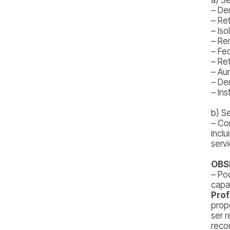
– De
– Ret
– Is
– Re
– Fe
– Re
– Au
– De
– In
b) S
– Co
inclu
serv
OBS
– Po
capa
Prof
prop
ser 
reco