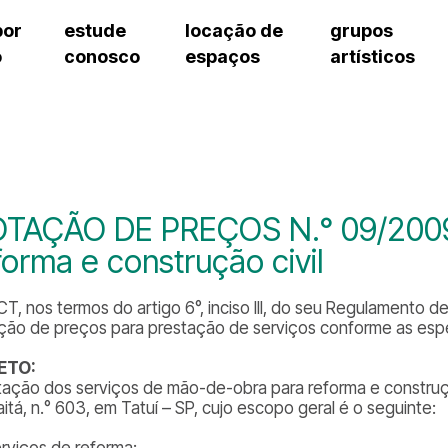
por
estude
locação de
grupos
o
conosco
espaços
artísticos
teatro procópio ferreira
artes cênicas
grupos artísticos de bolsistas
fale cono
salão villa-lobos
música
grupos pedagógicos – sede
pergunta
erto
auditório unidade chiquinha gonzaga
processo seletivo
grupos pedagógicos – polo
como che
orientações para locação
visite o c
equipe té
assessori
TAÇÃO DE PREÇOS N.° 09/2009 
trabalhe 
forma e construção civil
CT, nos termos do artigo 6°, inciso III, do seu Regulamento 
ção de preços para prestação de serviços conforme as espe
ETO:
tação dos serviços de mão-de-obra para reforma e construção
itá, n.° 603, em Tatuí – SP, cujo escopo geral é o seguinte:
erviços de reforma: