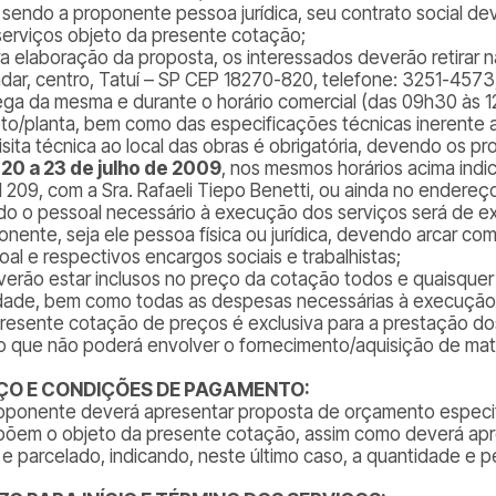
 sendo a proponente pessoa jurídica, seu contrato social de
serviços objeto da presente cotação;
ra elaboração da proposta, os interessados deverão retirar 
ndar, centro, Tatuí – SP CEP 18270-820, telefone: 3251-4573
ega da mesma e durante o horário comercial (das 09h30 às 1
eto/planta, bem como das especificações técnicas inerente 
visita técnica ao local das obras é obrigatória, devendo os 
 20 a 23 de julho de 2009
, nos mesmos horários acima indi
l 209, com a Sra. Rafaeli Tiepo Benetti, ou ainda no endere
do o pessoal necessário à execução dos serviços será de ex
onente, seja ele pessoa física ou jurídica, devendo arcar com
oal e respectivos encargos sociais e trabalhistas;
verão estar inclusos no preço da cotação todos e quaisquer 
idade, bem como todas as despesas necessárias à execução
presente cotação de preços é exclusiva para a prestação do
 que não poderá envolver o fornecimento/aquisição de mate
ÇO E CONDIÇÕES DE PAGAMENTO:
oponente deverá apresentar proposta de orçamento especif
õem o objeto da presente cotação, assim como deverá apr
a e parcelado, indicando, neste último caso, a quantidade e p