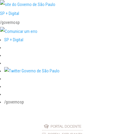
SP + Digital
/governosp
SP + Digital
/governosp
PORTAL DOCENTE