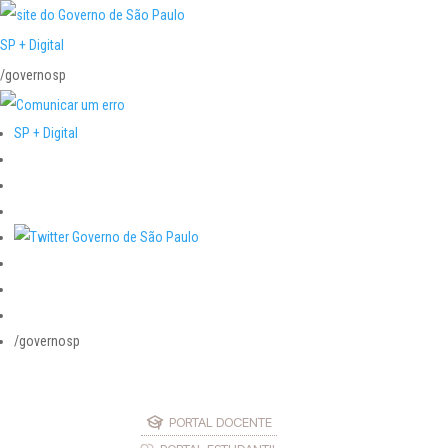
SP + Digital
/governosp
SP + Digital
/governosp
PORTAL DOCENTE